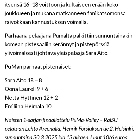
itsensä 16–18 voittoon ja kultaiseen erään koko
joukkueen ja mukana matkanneen fanikatsomonsa
raivokkaan kannustuksen voimalla.
Parhaana pelaajana Pumalta palkittiin sunnuntainakin
komean pistesaaliin kerännyt ja pistepörssiä
ylivoimaisesti johtava yleispelaaja Sara Aito.
PuMan parhaat pistenaiset:
Sara Aito 18 + 8
Oona Laurell 9 + 6
Netta Hyttinen 12 + 2
Emiliina Heimala 10
Naisten 1-sarjan finaaliottelu PuMa-Volley – RaiSU
pelataan Lehto Areenalla, Henrik Forsiuksen tie 2, Helsinki,
sunnuntaina 30.3.2025 klo 13 alkaen. Liput 10/6 euroa.