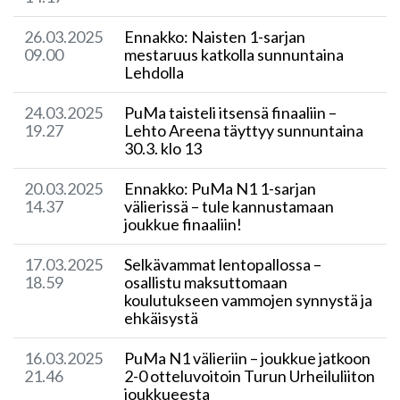
26.03.2025
Ennakko: Naisten 1-sarjan
09.00
mestaruus katkolla sunnuntaina
Lehdolla
24.03.2025
​PuMa taisteli itsensä finaaliin –
19.27
Lehto Areena täyttyy sunnuntaina
30.3. klo 13
20.03.2025
Ennakko: PuMa N1 1-sarjan
14.37
välierissä – tule kannustamaan
joukkue finaaliin!
17.03.2025
​Selkävammat lentopallossa –
18.59
osallistu maksuttomaan
koulutukseen vammojen synnystä ja
ehkäisystä
16.03.2025
PuMa N1 välieriin – joukkue jatkoon
21.46
2-0 otteluvoitoin Turun Urheiluliiton
joukkueesta