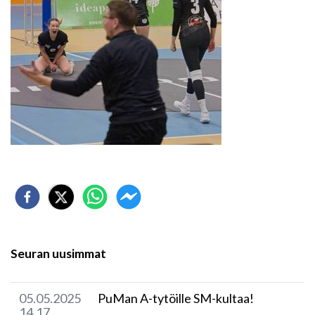
Seuran uusimmat
05.05.2025
​PuMan A-tytöille SM-kultaa!
14.17