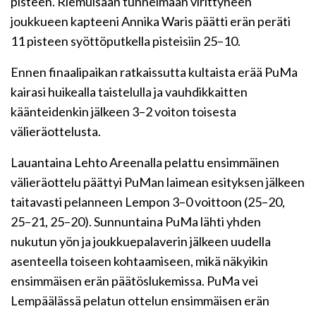
pisteen. Riemuisaan tunnelmaan virittyneen
joukkueen kapteeni Annika Waris päätti erän peräti
11 pisteen syöttöputkella pisteisiin 25–10.
Ennen finaalipaikan ratkaissutta kultaista erää PuMa
kairasi huikealla taistelulla ja vauhdikkaitten
käänteidenkin jälkeen 3–2 voiton toisesta
välieräottelusta.
Lauantaina Lehto Areenalla pelattu ensimmäinen
välieräottelu päättyi PuMan laimean esityksen jälkeen
taitavasti pelanneen Lempon 3–0 voittoon (25–20,
25–21, 25–20). Sunnuntaina PuMa lähti yhden
nukutun yön ja joukkuepalaverin jälkeen uudella
asenteella toiseen kohtaamiseen, mikä näkyikin
ensimmäisen erän päätöslukemissa. PuMa vei
Lempäälässä pelatun ottelun ensimmäisen erän