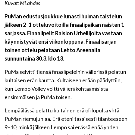
Kuvat: MLahdes
PuMan edustusjoukkue lunasti huiman taistelun
jälkeen 2–1 otteluvoitoilla finaalipaikan naisten 1-
sarjassa. Finaalipelit Raision Urheilijoita vastaan
käynnistyvät ensi viikonloppuna. Finaalisarjan
toinen ottelu pelataan Lehto Areenalla
sunnuntaina 30.3. klo 13.
PuMa selvitti tiensä finaalipeleihin välierissä pelatun
kultaisen erän kautta. Kultaiseen erään päädyttiin,
kun Lempo Volley voitti välieräkohtaamisista
ensimmäisen ja PuMa toisen.
Lempäälässä pelattu kultainen erä oli lopulta yhtä
PuMan riemujuhlaa. Erä eteni tasaisesti tilanteeseen
9–10, minkä jälkeen Lempo sai erässä enää yhden