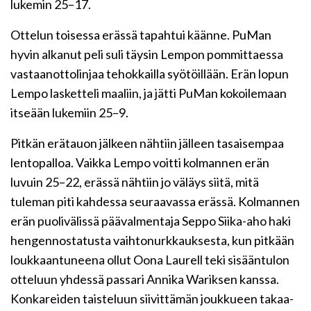
lukemin 25–17.
Ottelun toisessa erässä tapahtui käänne. PuMan
hyvin alkanut peli suli täysin Lempon pommittaessa
vastaanottolinjaa tehokkailla syötöillään. Erän lopun
Lempo lasketteli maaliin, ja jätti PuMan kokoilemaan
itseään lukemiin 25–9.
Pitkän erätauon jälkeen nähtiin jälleen tasaisempaa
lentopalloa. Vaikka Lempo voitti kolmannen erän
luvuin 25–22, erässä nähtiin jo väläys siitä, mitä
tuleman piti kahdessa seuraavassa erässä. Kolmannen
erän puolivälissä päävalmentaja Seppo Siika-aho haki
hengennostatusta vaihtonurkkauksesta, kun pitkään
loukkaantuneena ollut Oona Laurell teki sisääntulon
otteluun yhdessä passari Annika Wariksen kanssa.
Konkareiden taisteluun siivittämän joukkueen takaa-