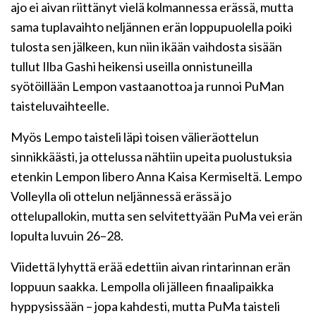
ajo ei aivan riittänyt vielä kolmannessa erässä, mutta
sama tuplavaihto neljännen erän loppupuolella poiki
tulosta sen jälkeen, kun niin ikään vaihdosta sisään
tullut Ilba Gashi heikensi useilla onnistuneilla
syötöillään Lempon vastaanottoa ja runnoi PuMan
taisteluvaihteelle.
Myös Lempo taisteli läpi toisen välieräottelun
sinnikkäästi, ja ottelussa nähtiin upeita puolustuksia
etenkin Lempon libero Anna Kaisa Kermiseltä. Lempo
Volleylla oli ottelun neljännessä erässä jo
ottelupallokin, mutta sen selvitettyään PuMa vei erän
lopulta luvuin 26–28.
Viidettä lyhyttä erää edettiin aivan rintarinnan erän
loppuun saakka. Lempolla oli jälleen finaalipaikka
hyppysissään – jopa kahdesti, mutta PuMa taisteli