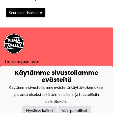
Seuran uutisarkisto
Tietosuojaseloste
Käytämme sivustollamme
PuMa-Volley ry
Y-tunnus
0832270-9
evästeitä
puma@puma-volley.fi
Linkki muihin yhteystietoihin
Käytämme sivustollamme evästeitä käyttökokemuksen
parantamiseksi sekä toiminnallisiin ja tilastollisiin
PuMa-Webmail
tarkoituksiin.
Hyväksy kaikki
Vain pakolliset