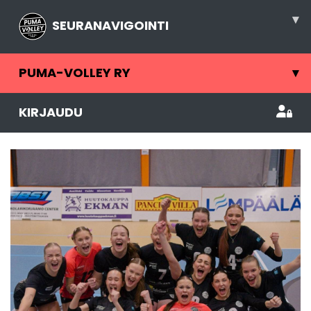
▾
SEURANAVIGOINTI
PUMA-VOLLEY RY
▾
KIRJAUDU