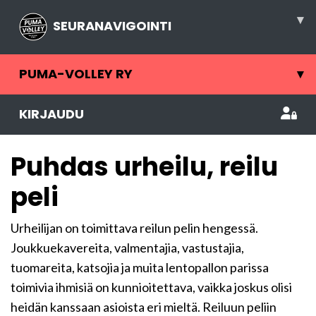
▾
SEURANAVIGOINTI
PUMA-VOLLEY RY
▾
KIRJAUDU
Puhdas urheilu, reilu
peli
Urheilijan on toimittava reilun pelin hengessä.
Joukkuekavereita, valmentajia, vastustajia,
tuomareita, katsojia ja muita lentopallon parissa
toimivia ihmisiä on kunnioitettava, vaikka joskus olisi
heidän kanssaan asioista eri mieltä. Reiluun peliin