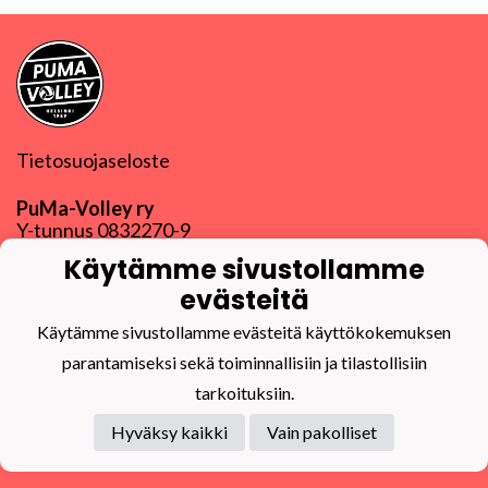
Tietosuojaseloste
PuMa-Volley ry
Y-tunnus
0832270-9
puma@puma-volley.fi
Käytämme sivustollamme
Linkki muihin yhteystietoihin
evästeitä
PuMa-Webmail
Käytämme sivustollamme evästeitä käyttökokemuksen
parantamiseksi sekä toiminnallisiin ja tilastollisiin
tarkoituksiin.
Hyväksy kaikki
Vain pakolliset
Powered by