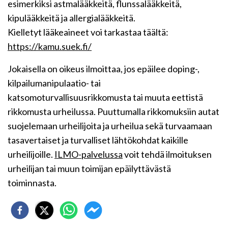
esimerkiksi astmalääkkeitä, flunssalääkkeitä,
kipulääkkeitä ja allergialääkkeitä
.
Kielletyt lääkeaineet voi tarkastaa täältä:
https://kamu.suek.fi/
Jokaisella on oikeus ilmoittaa, jos epäilee doping-,
kilpailumanipulaatio- tai
katsomoturvallisuusrikkomusta tai muuta eettistä
rikkomusta urheilussa. Puuttumalla rikkomuksiin autat
suojelemaan urheilijoita ja urheilua sekä turvaamaan
tasavertaiset ja turvalliset lähtökohdat kaikille
urheilijoille.
ILMO-palvelussa
voit tehdä ilmoituksen
urheilijan tai muun toimijan epäilyttävästä
toiminnasta.