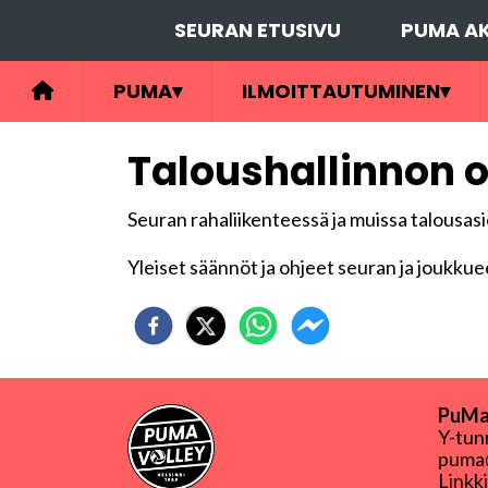
SEURAN ETUSIVU
PUMA AK
PUMA
▾
ILMOITTAUTUMINEN
▾
Taloushallinnon o
Seuran rahaliikenteessä ja muissa talousasi
Yleiset säännöt ja ohjeet seuran ja joukkuee
PuMa-
Y-tu
puma@
Linkk