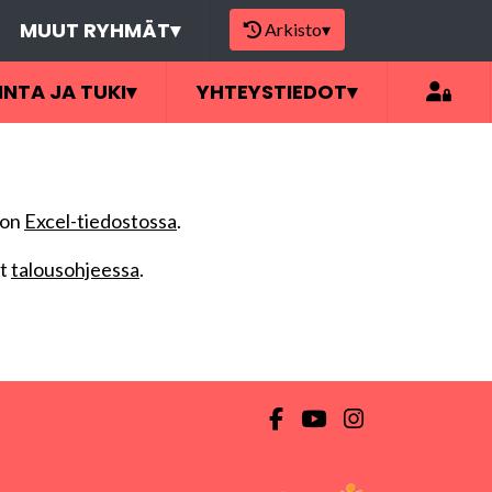
MUUT RYHMÄT
▾
Arkisto
▾
INTA JA TUKI
▾
YHTEYSTIEDOT
▾
 on
Excel-tiedostossa
.
at
talousohjeessa
.