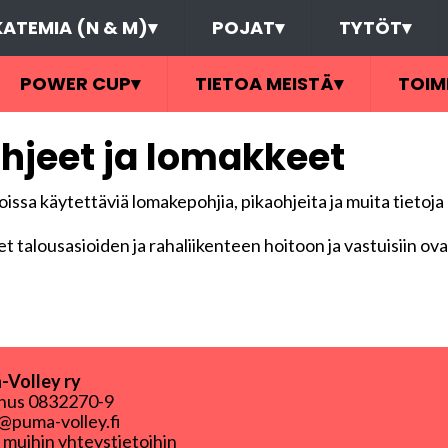
ATEMIA (N & M)
▾
POJAT
▾
TYTÖT
▾
POWER CUP
▾
TIETOA MEISTÄ
▾
TOIM
hjeet ja lomakkeet
oissa käytettäviä lomakepohjia, pikaohjeita ja muita tietoja
t talousasioiden ja rahaliikenteen hoitoon ja vastuisiin ov
Volley ry
nnus
0832270-9
puma-volley.fi
i muihin yhteystietoihin