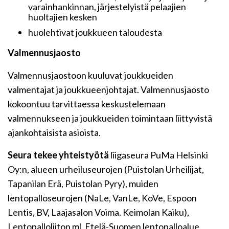
varainhankinnan, järjestelyistä pelaajien
huoltajien kesken
huolehtivat joukkueen taloudesta
Valmennusjaosto
Valmennusjaostoon kuuluvat joukkueiden
valmentajat ja joukkueenjohtajat. Valmennusjaosto
kokoontuu tarvittaessa keskustelemaan
valmennukseen ja joukkueiden toimintaan liittyvistä
ajankohtaisista asioista.
Seura tekee yhteistyötä
liigaseura PuMa Helsinki
Oy:n, alueen urheiluseurojen (Puistolan Urheilijat,
Tapanilan Erä, Puistolan Pyry), muiden
lentopalloseurojen (NaLe, VanLe, KoVe, Espoon
Lentis, BV, Laajasalon Voima. Keimolan Kaiku),
Lentopalloliiton ml. Etelä-Suomen lentopalloalue