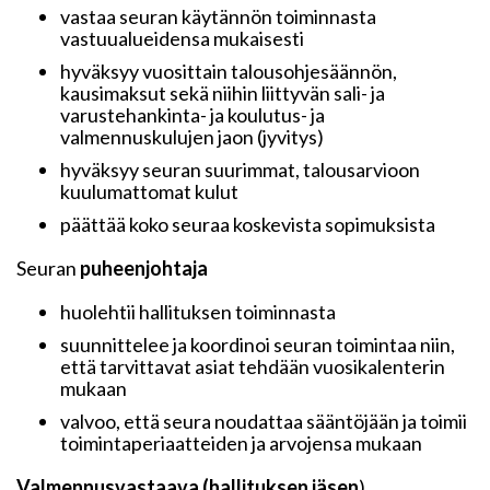
vastaa seuran käytännön toiminnasta
vastuualueidensa mukaisesti
hyväksyy vuosittain talousohjesäännön,
kausimaksut sekä niihin liittyvän sali- ja
varustehankinta- ja koulutus- ja
valmennuskulujen jaon (jyvitys)
hyväksyy seuran suurimmat, talousarvioon
kuulumattomat kulut
päättää koko seuraa koskevista sopimuksista
Seuran
puheenjohtaja
huolehtii hallituksen toiminnasta
suunnittelee ja koordinoi seuran toimintaa niin,
että tarvittavat asiat tehdään vuosikalenterin
mukaan
valvoo, että seura noudattaa sääntöjään ja toimii
toimintaperiaatteiden ja arvojensa mukaan
Valmennusvastaava (hallituksen jäsen
)