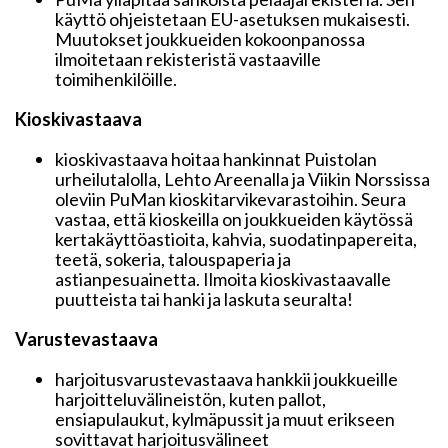
käyttö ohjeistetaan EU-asetuksen mukaisesti.
Muutokset joukkueiden kokoonpanossa
ilmoitetaan rekisteristä vastaaville
toimihenkilöille.
Kioskivastaava
kioskivastaava hoitaa hankinnat Puistolan
urheilutalolla, Lehto Areenalla ja Viikin Norssissa
oleviin PuMan kioskitarvikevarastoihin. Seura
vastaa, että kioskeilla on joukkueiden käytössä
kertakäyttöastioita, kahvia, suodatinpapereita,
teetä, sokeria, talouspaperia ja
astianpesuainetta. Ilmoita kioskivastaavalle
puutteista tai hanki ja laskuta seuralta!
Varustevastaava
harjoitusvarustevastaava hankkii joukkueille
harjoitteluvälineistön, kuten pallot,
ensiapulaukut, kylmäpussit ja muut erikseen
sovittavat harjoitusvälineet