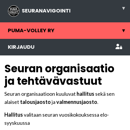
▾
SEURANAVIGOINTI
PUMA-VOLLEY RY
▾
KIRJAUDU
Seuran organisaatio
ja tehtävävastuut
Seuran organisaatioon kuuluvat
hallitus
sekä sen
alaiset
talousjaosto
ja
valmennusjaosto
.
Hallitus
valitaan seuran vuosikokouksessa elo-
syyskuussa