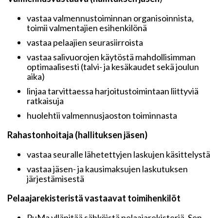
vastaa valmennustoiminnan organisoinnista,
toimii valmentajien esihenkilönä
vastaa pelaajien seurasiirroista
vastaa salivuorojen käytöstä mahdollisimman
optimaalisesti (talvi- ja kesäkaudet sekä joulun
aika)
linjaa tarvittaessa harjoitustoimintaan liittyviä
ratkaisuja
huolehtii valmennusjaoston toiminnasta
Rahastonhoitaja (hallituksen jäsen)
vastaa seuralle lähetettyjen laskujen käsittelystä
vastaa jäsen- ja kausimaksujen laskutuksen
järjestämisestä
Pelaajarekisteristä vastaavat toimihenkilöt
PuMa ylläpitää sähköistä pelaajarekisteriä. Sen