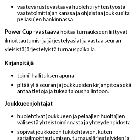
vaatevarustevastaava huolehtii yhteistyöstä
vaatetoimittajan kanssa ja ohjeistaa joukkueita
peliasujen hankinnassa
Power Cup -vastaava
hoitaa turnaukseen liittyvät
ilmoittautumis- ja järjestelyasiat ja vastaa seuran
yleisistä järjestelyistä turnauspaikalla.
Kirjanpitäjä
toimii hallituksen apuna
pitää yllä seuran ja joukkueiden kirjanpitoa sekä
antaa tietoja ja tukea taloushallintoon.
Joukkueenjohtajat
huolehtivat joukkueen ja pelaajien huoltajien
välisestä yhteistoiminnasta ja yhteydenpidosta
sopivat joukkueen tukitehtävien, kuten
sarjailmoittautumisen, turnausjärjestelyiden ja