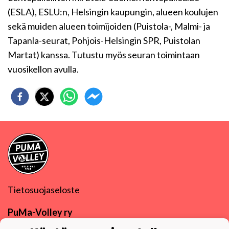
(ESLA), ESLU:n, Helsingin kaupungin, alueen koulujen
sekä muiden alueen toimijoiden (Puistola-, Malmi- ja
Tapanla-seurat, Pohjois-Helsingin SPR, Puistolan
Martat) kanssa. Tutustu myös seuran toimintaan
vuosikellon avulla.
Tietosuojaseloste
PuMa-Volley ry
Y-tunnus
0832270-9