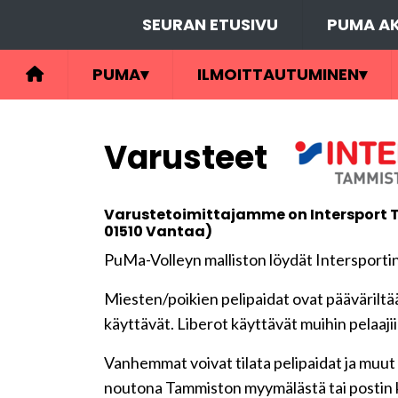
SEURAN ETUSIVU
PUMA AK
PUMA
▾
ILMOITTAUTUMINEN
▾
Varusteet
Varustetoimittajamme on Intersport Ta
01510 Vantaa)
PuMa-Volleyn malliston löydät Intersporti
Miesten/poikien pelipaidat ovat pääväriltään
käyttävät. Liberot käyttävät muihin pelaaji
Vanhemmat voivat tilata pelipaidat ja muut
noutona Tammiston myymälästä tai postin ka