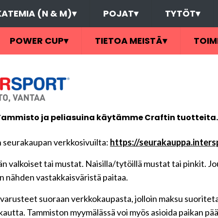
ATEMIA (N & M)
▾
POJAT
▾
TYTÖT
▾
POWER CUP
▾
TIETOA MEISTÄ
▾
TOIM
mmisto ja peliasuina käytämme Craftin tuotteita. (
n seurakaupan verkkosivuilta:
https://seurakauppa.inters
 valkoiset tai mustat. Naisilla/tytöillä mustat tai pinkit. J
in nähden vastakkaisväristä paitaa.
 varusteet suoraan verkkokaupasta, jolloin maksu suoritet
utta. Tammiston myymälässä voi myös asioida paikan pääll