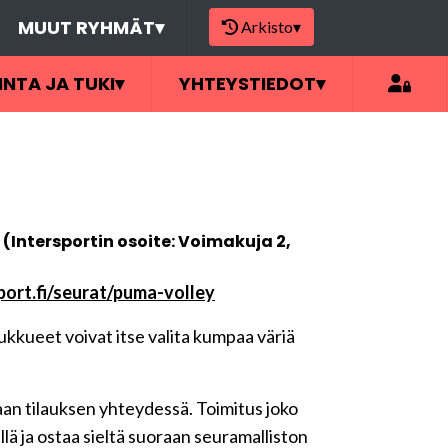
MUUT RYHMÄT
▾
Arkisto
▾
INTA JA TUKI
▾
YHTEYSTIEDOT
▾
Intersportin osoite: Voimakuja 2,
port.fi/seurat/puma-volley
oukkueet voivat itse valita kumpaa väriä
aan tilauksen yhteydessä. Toimitus joko
ä ja ostaa sieltä suoraan seuramalliston