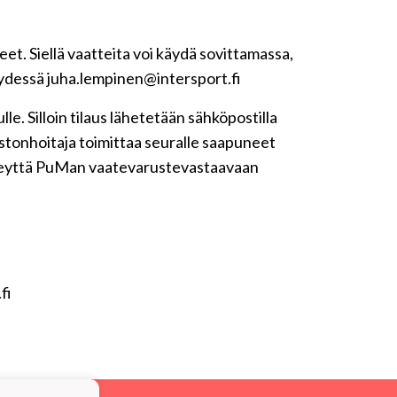
t. Siellä vaatteita voi käydä sovittamassa,
teydessä juha.lempinen@intersport.fi
le. Silloin tilaus lähetetään sähköpostilla
astonhoitaja toimittaa seuralle saapuneet
 yhteyttä PuMan vaatevarustevastaavaan
fi