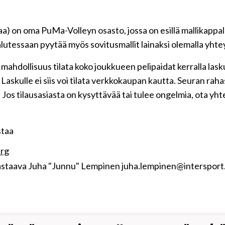
 on oma PuMa-Volleyn osasto, jossa on esillä mallikappalee
 halutessaan pyytää myös sovitusmallit lainaksi olemalla yh
mahdollisuus tilata koko joukkueen pelipaidat kerralla laskul
askulle ei siis voi tilata verkkokaupan kautta. Seuran rah
. Jos tilausasiasta on kysyttävää tai tulee ongelmia, ota
staa
rg
staava Juha "Junnu" Lempinen juha.lempinen@intersport.