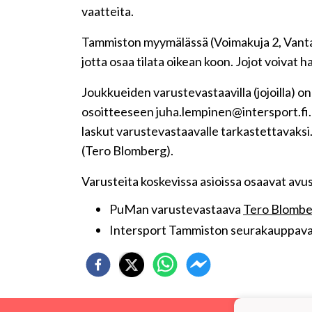
vaatteita.
Tammiston myymälässä (Voimakuja 2, Vantaa)
jotta osaa tilata oikean koon. Jojot voivat
Joukkueiden varustevastaavilla (jojoilla) on 
osoitteeseen juha.lempinen@intersport.fi. L
laskut varustevastaavalle tarkastettavaksi
(Tero Blomberg).
Varusteita koskevissa asioissa osaavat avu
PuMan varustevastaava
Tero Blombe
Intersport Tammiston seurakauppava