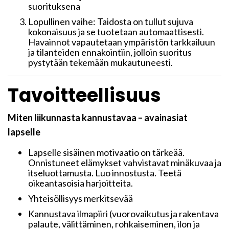
suorituksena
Lopullinen vaihe: Taidosta on tullut sujuva
kokonaisuus ja se tuotetaan automaattisesti.
Havainnot vapautetaan ympäristön tarkkailuun
ja tilanteiden ennakointiin, jolloin suoritus
pystytään tekemään mukautuneesti.
Tavoitteellisuus
Miten liikunnasta kannustavaa – avainasiat
lapselle
Lapselle sisäinen motivaatio on tärkeää.
Onnistuneet elämykset vahvistavat minäkuvaa ja
itseluottamusta. Luo innostusta. Teetä
oikeantasoisia harjoitteita.
Yhteisöllisyys merkitsevää
Kannustava ilmapiiri (vuorovaikutus ja rakentava
palaute, välittäminen, rohkaiseminen, ilon ja