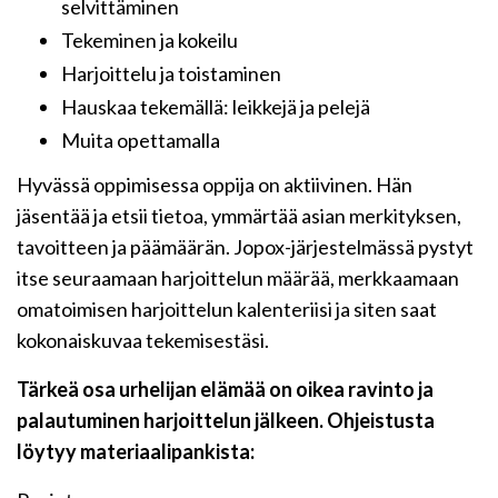
selvittäminen
Tekeminen ja kokeilu
Harjoittelu ja toistaminen
Hauskaa tekemällä: leikkejä ja pelejä
Muita opettamalla
Hyvässä oppimisessa oppija on aktiivinen. Hän
jäsentää ja etsii tietoa, ymmärtää asian merkityksen,
tavoitteen ja päämäärän. Jopox-järjestelmässä pystyt
itse seuraamaan harjoittelun määrää, merkkaamaan
omatoimisen harjoittelun kalenteriisi ja siten saat
kokonaiskuvaa tekemisestäsi.
Tärkeä osa urhelijan elämää on oikea ravinto ja
palautuminen harjoittelun jälkeen. Ohjeistusta
löytyy materiaalipankista: