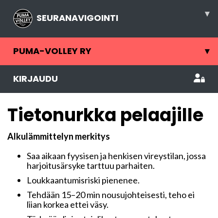
▾
SEURANAVIGOINTI
PUMA-VOLLEY RY
▾
KIRJAUDU
Tietonurkka pelaajille
Alkulämmittelyn merkitys
Saa aikaan fyysisen ja henkisen vireystilan, jossa
harjoitusärsyke tarttuu parhaiten.
Loukkaantumisriski pienenee.
Tehdään 15–20 min nousujohteisesti, teho ei
liian korkea ettei väsy.