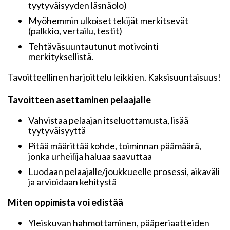
tyytyväisyyden läsnäolo)
Myöhemmin ulkoiset tekijät merkitsevät
(palkkio, vertailu, testit)
Tehtäväsuuntautunut motivointi
merkityksellistä.
Tavoitteellinen harjoittelu leikkien. Kaksisuuntaisuus!
Tavoitteen asettaminen pelaajalle
Vahvistaa pelaajan itseluottamusta, lisää
tyytyväisyyttä
Pitää määrittää kohde, toiminnan päämäärä,
jonka urheilija haluaa saavuttaa
Luodaan pelaajalle/joukkueelle prosessi, aikaväli
ja arvioidaan kehitystä
Miten oppimista voi edistää
Yleiskuvan hahmottaminen, pääperiaatteiden