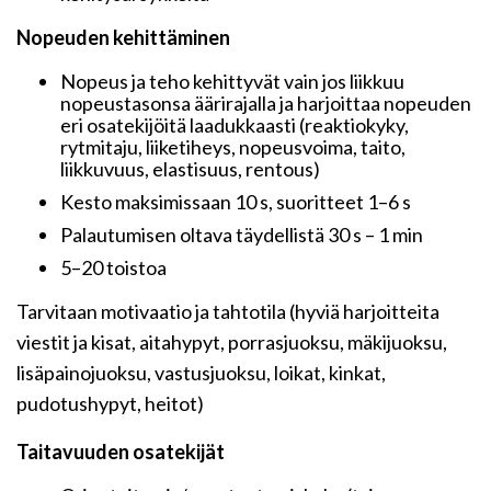
Nopeuden kehittäminen
Nopeus ja teho kehittyvät vain jos liikkuu
nopeustasonsa äärirajalla ja harjoittaa nopeuden
eri osatekijöitä laadukkaasti (reaktiokyky,
rytmitaju, liiketiheys, nopeusvoima, taito,
liikkuvuus, elastisuus, rentous)
Kesto maksimissaan 10 s, suoritteet 1–6 s
Palautumisen oltava täydellistä 30 s – 1 min
5–20 toistoa
Tarvitaan motivaatio ja tahtotila (hyviä harjoitteita
viestit ja kisat, aitahypyt, porrasjuoksu, mäkijuoksu,
lisäpainojuoksu, vastusjuoksu, loikat, kinkat,
pudotushypyt, heitot)
Taitavuuden osatekijät