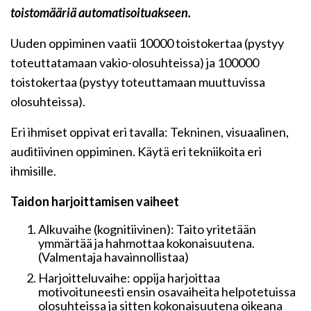
toistomääriä automatisoituakseen.
Uuden oppiminen vaatii 10000 toistokertaa (pystyy
toteuttatamaan vakio-olosuhteissa) ja 100000
toistokertaa (pystyy toteuttamaan muuttuvissa
olosuhteissa).
Eri ihmiset oppivat eri tavalla: Tekninen, visuaalinen,
auditiivinen oppiminen. Käytä eri tekniikoita eri
ihmisille.
Taidon harjoittamisen vaiheet
Alkuvaihe (kognitiivinen): Taito yritetään
ymmärtää ja hahmottaa kokonaisuutena.
(Valmentaja havainnollistaa)
Harjoitteluvaihe: oppija harjoittaa
motivoituneesti ensin osavaiheita helpotetuissa
olosuhteissa ja sitten kokonaisuutena oikeana