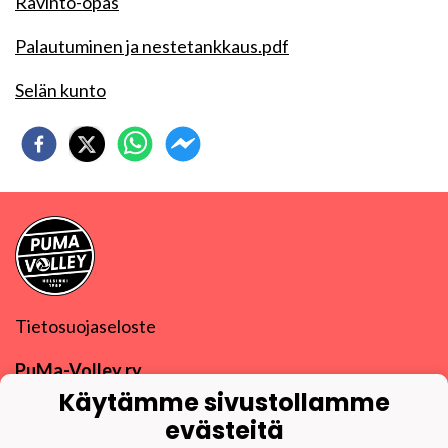
Ravinto-opas
Palautuminen ja nestetankkaus.pdf
Selän kunto
Tietosuojaseloste
PuMa-Volley ry
Y-tunnus
0832270-9
Käytämme sivustollamme
puma@puma-volley.fi
evästeitä
Linkki muihin yhteystietoihin