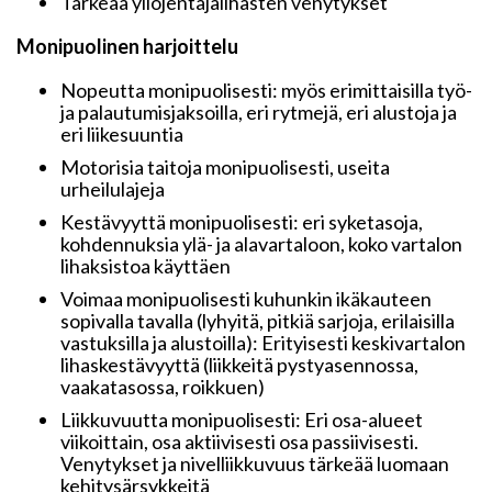
Tärkeää yliojentajalihasten venytykset
Monipuolinen harjoittelu
Nopeutta monipuolisesti: myös erimittaisilla työ-
ja palautumisjaksoilla, eri rytmejä, eri alustoja ja
eri liikesuuntia
Motorisia taitoja monipuolisesti, useita
urheilulajeja
Kestävyyttä monipuolisesti: eri syketasoja,
kohdennuksia ylä- ja alavartaloon, koko vartalon
lihaksistoa käyttäen
Voimaa monipuolisesti kuhunkin ikäkauteen
sopivalla tavalla (lyhyitä, pitkiä sarjoja, erilaisilla
vastuksilla ja alustoilla): Erityisesti keskivartalon
lihaskestävyyttä (liikkeitä pystyasennossa,
vaakatasossa, roikkuen)
Liikkuvuutta monipuolisesti: Eri osa-alueet
viikoittain, osa aktiivisesti osa passiivisesti.
Venytykset ja nivelliikkuvuus tärkeää luomaan
kehitysärsykkeitä