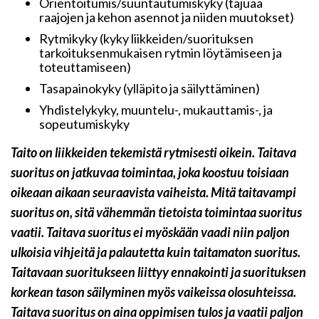
Orientoitumis/suuntautumiskyky (tajuaa
raajojen ja kehon asennot ja niiden muutokset)
Rytmikyky (kyky liikkeiden/suorituksen
tarkoituksenmukaisen rytmin löytämiseen ja
toteuttamiseen)
Tasapainokyky (ylläpito ja säilyttäminen)
Yhdistelykyky, muuntelu-, mukauttamis-, ja
sopeutumiskyky
Taito on liikkeiden tekemistä rytmisesti oikein. Taitava
suoritus on jatkuvaa toimintaa, joka koostuu toisiaan
oikeaan aikaan seuraavista vaiheista. Mitä taitavampi
suoritus on, sitä vähemmän tietoista toimintaa suoritus
vaatii. Taitava suoritus ei myöskään vaadi niin paljon
ulkoisia vihjeitä ja palautetta kuin taitamaton suoritus.
Taitavaan suoritukseen liittyy ennakointi ja suorituksen
korkean tason säilyminen myös vaikeissa olosuhteissa.
Taitava suoritus on aina oppimisen tulos ja vaatii paljon