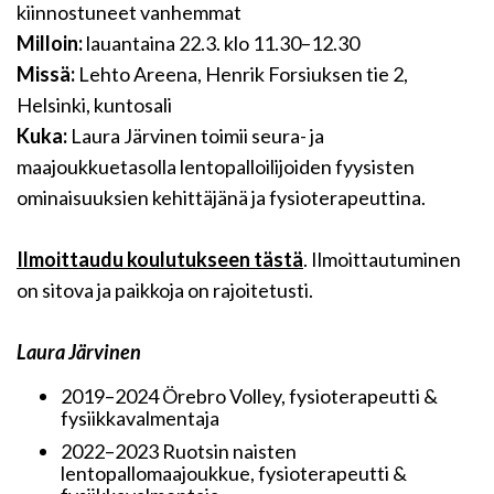
kiinnostuneet vanhemmat
Milloin:
lauantaina 22.3. klo 11.30–12.30
Missä:
Lehto Areena, Henrik Forsiuksen tie 2,
Helsinki, kuntosali
Kuka:
Laura Järvinen toimii seura- ja
maajoukkuetasolla lentopalloilijoiden fyysisten
ominaisuuksien kehittäjänä ja fysioterapeuttina.
Ilmoittaudu koulutukseen tästä
. Ilmoittautuminen
on sitova ja paikkoja on rajoitetusti.
Laura Järvinen
2019–2024 Örebro Volley, fysioterapeutti &
fysiikkavalmentaja
2022–2023 Ruotsin naisten
lentopallomaajoukkue, fysioterapeutti &