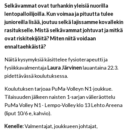
Selkävammat ovat turhankin yleisiä nuorilla
lentopalloilijoilla. Kun voimaa ja pituutta tulee
junioreilla lisää, joutuu selkä lajissamme kovallekin
rasitukselle.
Mistä selkävammat johtuvat ja mitkä
ovat riskitekijöitä? Miten niitä voidaan
ennaltaehkäistä?
Näitä kysymyksiä käsittelee fysioterapeutti ja
fysiikkavalmentaja
Laura Järvinen
lauantaina 22.3.
pidettävässä koulutuksessa.
Koulutuksen tarjoaa PuMa-Volleyn N1-joukkue.
Tilaisuuden jälkeen naisten 1-sarjan välieräottelu
PuMa Volley N1 - Lempo-Volley klo 13 Lehto Areena
(liput 10/6 e, kahvio).
Kenelle:
Valmentajat, joukkueen johtajat,