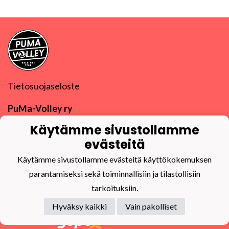
Tietosuojaseloste
PuMa-Volley ry
Y-tunnus
0832270-9
Käytämme sivustollamme
puma@puma-volley.fi
Linkki muihin yhteystietoihin
evästeitä
PuMa-Webmail
Käytämme sivustollamme evästeitä käyttökokemuksen
parantamiseksi sekä toiminnallisiin ja tilastollisiin
tarkoituksiin.
Hyväksy kaikki
Vain pakolliset
Powered by