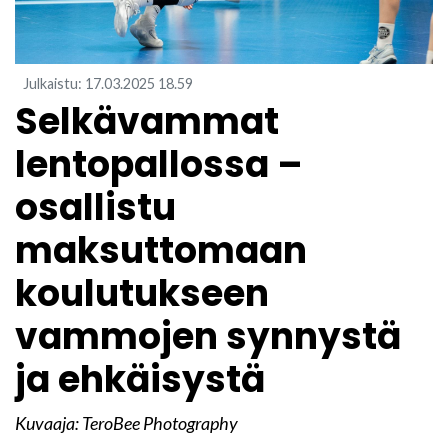
Julkaistu
:
17.03.2025
18.59
​Selkävammat
lentopallossa –
osallistu
maksuttomaan
koulutukseen
vammojen synnystä
ja ehkäisystä
Kuvaaja: TeroBee Photography