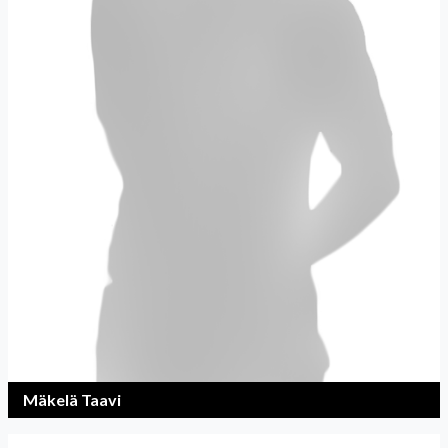
Mäkelä Taavi