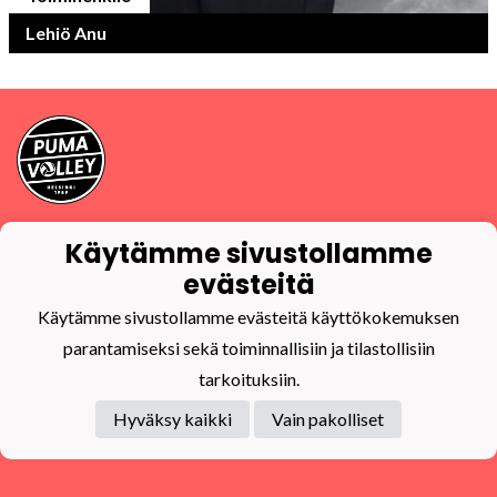
Lehiö Anu
Tietosuojaseloste
Käytämme sivustollamme
evästeitä
PuMa-Volley ry
Y-tunnus
0832270-9
Käytämme sivustollamme evästeitä käyttökokemuksen
puma@puma-volley.fi
parantamiseksi sekä toiminnallisiin ja tilastollisiin
Linkki muihin yhteystietoihin
tarkoituksiin.
PuMa-Webmail
Hyväksy kaikki
Vain pakolliset