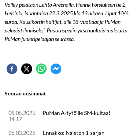
Volley pelataan Lehto Areenalla, Henrik Forsiuksen tie 2,
Helsinki, lauantaina 22.3.2025 klo 13 alkaen. Liput 10/6
euroa. Kausikortin haltijat, alle 18-vuotiaat ja PuMan
pelaajat ilmaiseksi. Pudotuspeliin yksi huoltaja maksutta
PuMan junioripelaajan seurassa.
Seuran uusimmat
05.05.2025
​PuMan A-tytöille SM-kultaa!
14.17
26.03.2025
Ennakko: Naisten 1-sarjan