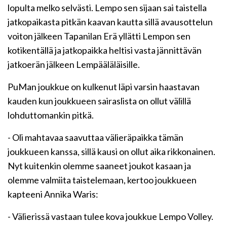
lopulta melko selvästi. Lempo sen sijaan sai taistella
jatkopaikasta pitkän kaavan kautta sillä avausottelun
voiton jälkeen Tapanilan Erä yllätti Lempon sen
kotikentällä ja jatkopaikka heltisi vasta jännittävän
jatkoerän jälkeen Lempääläläisille.
PuMan joukkue on kulkenut läpi varsin haastavan
kauden kun joukkueen sairaslista on ollut välillä
lohduttomankin pitkä.
- Oli mahtavaa saavuttaa välieräpaikka tämän
joukkueen kanssa, sillä kausi on ollut aika rikkonainen.
Nyt kuitenkin olemme saaneet joukot kasaan ja
olemme valmiita taistelemaan, kertoo joukkueen
kapteeni Annika Waris:
- Välierissä vastaan tulee kova joukkue Lempo Volley.