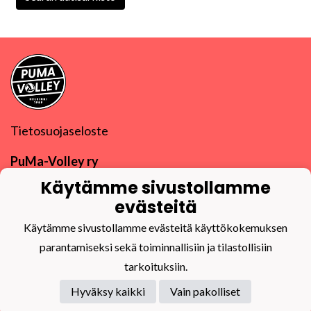
Tietosuojaseloste
PuMa-Volley ry
Y-tunnus
0832270-9
Käytämme sivustollamme
puma@puma-volley.fi
Linkki muihin yhteystietoihin
evästeitä
Käytämme sivustollamme evästeitä käyttökokemuksen
PuMa-Webmail
parantamiseksi sekä toiminnallisiin ja tilastollisiin
tarkoituksiin.
Hyväksy kaikki
Vain pakolliset