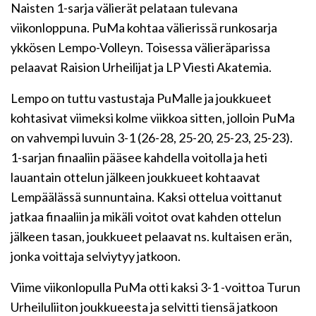
Naisten 1-sarja välierät pelataan tulevana
viikonloppuna. PuMa kohtaa välierissä runkosarja
ykkösen Lempo-Volleyn. Toisessa välieräparissa
pelaavat Raision Urheilijat ja LP Viesti Akatemia.
Lempo on tuttu vastustaja PuMalle ja joukkueet
kohtasivat viimeksi kolme viikkoa sitten, jolloin PuMa
on vahvempi luvuin 3-1 (26-28, 25-20, 25-23, 25-23).
1-sarjan finaaliin pääsee kahdella voitolla ja heti
lauantain ottelun jälkeen joukkueet kohtaavat
Lempäälässä sunnuntaina. Kaksi ottelua voittanut
jatkaa finaaliin ja mikäli voitot ovat kahden ottelun
jälkeen tasan, joukkueet pelaavat ns. kultaisen erän,
jonka voittaja selviytyy jatkoon.
Viime viikonlopulla PuMa otti kaksi 3-1 -voittoa Turun
Urheiluliiton joukkueesta ja selvitti tiensä jatkoon