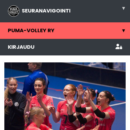
▾
SEURANAVIGOINTI
PUMA-VOLLEY RY
▾
KIRJAUDU