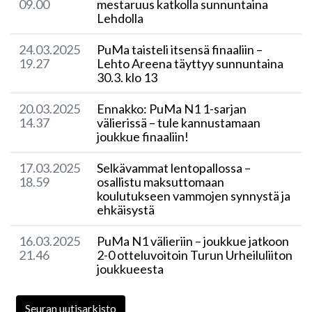
09.00
mestaruus katkolla sunnuntaina
Lehdolla
24.03.2025
​PuMa taisteli itsensä finaaliin –
19.27
Lehto Areena täyttyy sunnuntaina
30.3. klo 13
20.03.2025
Ennakko: PuMa N1 1-sarjan
14.37
välierissä – tule kannustamaan
joukkue finaaliin!
17.03.2025
​Selkävammat lentopallossa –
18.59
osallistu maksuttomaan
koulutukseen vammojen synnystä ja
ehkäisystä
16.03.2025
PuMa N1 välieriin – joukkue jatkoon
21.46
2-0 otteluvoitoin Turun Urheiluliiton
joukkueesta
Seuran uutisarkisto