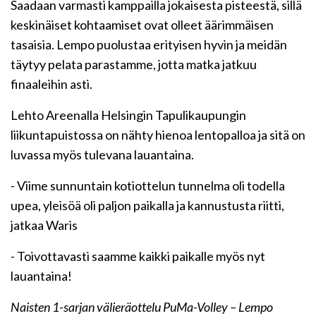
Saadaan varmasti kamppailla jokaisesta pisteestä, sillä
keskinäiset kohtaamiset ovat olleet äärimmäisen
tasaisia. Lempo puolustaa erityisen hyvin ja meidän
täytyy pelata parastamme, jotta matka jatkuu
finaaleihin asti.
Lehto Areenalla Helsingin Tapulikaupungin
liikuntapuistossa on nähty hienoa lentopalloa ja sitä on
luvassa myös tulevana lauantaina.
- Viime sunnuntain kotiottelun tunnelma oli todella
upea, yleisöä oli paljon paikalla ja kannustusta riitti,
jatkaa Waris
- Toivottavasti saamme kaikki paikalle myös nyt
lauantaina!
Naisten 1-sarjan välieräottelu PuMa-Volley – Lempo