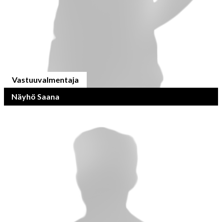
Vastuuvalmentaja
Näyhö Saana