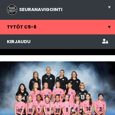
▾
SEURANAVIGOINTI
TYTÖT C5-6
▾
KIRJAUDU