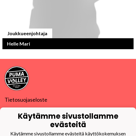
Joukkueenjohtaja
Helle Mari
Tietosuojaseloste
PuMa-Volley ry
Käytämme sivustollamme
Y-tunnus
0832270-9
evästeitä
puma@puma-volley.fi
Linkki muihin yhteystietoihin
Käytämme sivustollamme evästeitä käyttökokemuksen