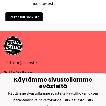
joukkueesta
Seuran uutisarkisto
Tietosuojaseloste
PuMa-Volley ry
Y-tunnus
0832270-9
Käytämme sivustollamme
puma@puma-volley.fi
evästeitä
Linkki muihin yhteystietoihin
Käytämme sivustollamme evästeitä käyttökokemuksen
PuMa-Webmail
parantamiseksi sekä toiminnallisiin ja tilastollisiin