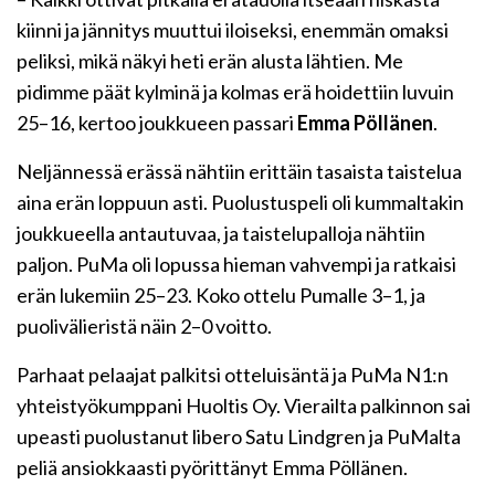
kiinni ja jännitys muuttui iloiseksi, enemmän omaksi
peliksi, mikä näkyi heti erän alusta lähtien. Me
pidimme päät kylminä ja kolmas erä hoidettiin luvuin
25–16, kertoo joukkueen passari
Emma Pöllänen
.
Neljännessä erässä nähtiin erittäin tasaista taistelua
aina erän loppuun asti. Puolustuspeli oli kummaltakin
joukkueella antautuvaa, ja taistelupalloja nähtiin
paljon. PuMa oli lopussa hieman vahvempi ja ratkaisi
erän lukemiin 25–23. Koko ottelu Pumalle 3–1, ja
puolivälieristä näin 2–0 voitto.
Parhaat pelaajat palkitsi otteluisäntä ja PuMa N1:n
yhteistyökumppani Huoltis Oy. Vierailta palkinnon sai
upeasti puolustanut libero Satu Lindgren ja PuMalta
peliä ansiokkaasti pyörittänyt Emma Pöllänen.