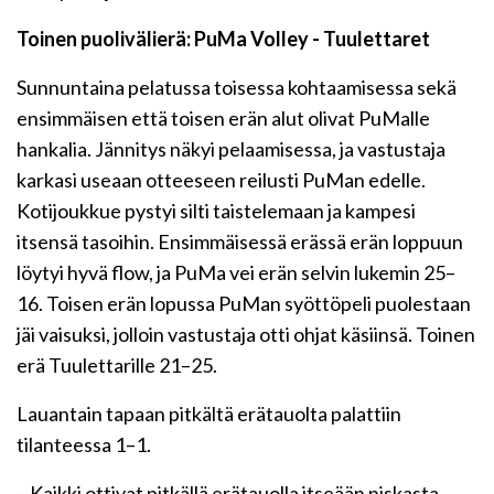
Toinen puolivälierä: PuMa Volley - Tuulettaret
Sunnuntaina pelatussa toisessa kohtaamisessa sekä
ensimmäisen että toisen erän alut olivat PuMalle
hankalia. Jännitys näkyi pelaamisessa, ja vastustaja
karkasi useaan otteeseen reilusti PuMan edelle.
Kotijoukkue pystyi silti taistelemaan ja kampesi
itsensä tasoihin. Ensimmäisessä erässä erän loppuun
löytyi hyvä flow, ja PuMa vei erän selvin lukemin 25–
16. Toisen erän lopussa PuMan syöttöpeli puolestaan
jäi vaisuksi, jolloin vastustaja otti ohjat käsiinsä. Toinen
erä Tuulettarille 21–25.
Lauantain tapaan pitkältä erätauolta palattiin
tilanteessa 1–1.
– Kaikki ottivat pitkällä erätauolla itseään niskasta