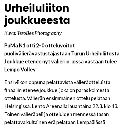
Urheiluliiton
joukkueesta
Kuva: TeroBee Photography
PuMa N1 otti 2–0 otteluvoitot
puolivälierävastustajastaan Turun Urheiluliitosta.
Joukkue etenee nyt välieriin, jossa vastaan tulee
Lempo Volley.
Ensi viikonloppuna pelattavista välieräotteluista
finaaliin etenee joukkue, joka on paras kolmesta
ottelusta. Välierän ensimmäinen ottelu pelataan
Helsingissä, Lehto Areenalla lauantaina 22.3. klo 13.
Toinen välieräpeli ja otteluiden mennessä tasan
pelattava kultainen erä pelataan Lempäälässä