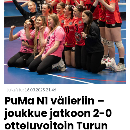
Julkaistu
:
16.03.2025
21.46
PuMa N1 välieriin –
joukkue jatkoon 2-0
otteluvoitoin Turun