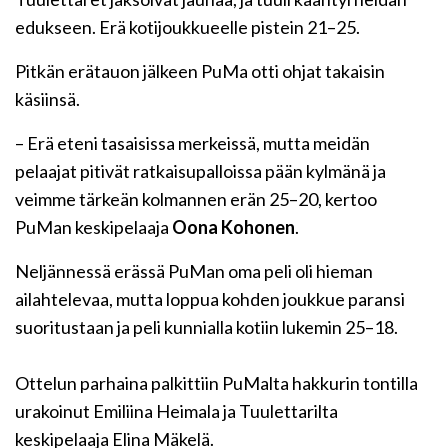
edukseen. Erä kotijoukkueelle pistein 21–25.
Pitkän erätauon jälkeen PuMa otti ohjat takaisin
käsiinsä.
– Erä eteni tasaisissa merkeissä, mutta meidän
pelaajat pitivät ratkaisupalloissa pään kylmänä ja
veimme tärkeän kolmannen erän 25–20, kertoo
PuMan keskipelaaja
Oona Kohonen
.
Neljännessä erässä PuMan oma peli oli hieman
ailahtelevaa, mutta loppua kohden joukkue paransi
suoritustaan ja peli kunnialla kotiin lukemin 25–18.
Ottelun parhaina palkittiin PuMalta hakkurin tontilla
urakoinut Emiliina Heimala ja Tuulettarilta
keskipelaaja Elina Mäkelä.