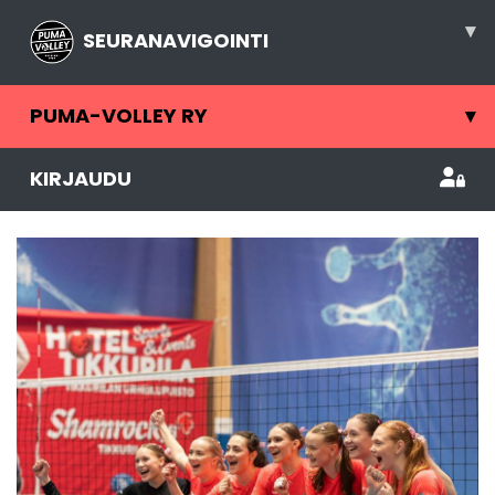
▾
SEURANAVIGOINTI
PUMA-VOLLEY RY
▾
KIRJAUDU