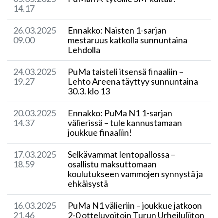
14.17
26.03.2025
Ennakko: Naisten 1-sarjan
09.00
mestaruus katkolla sunnuntaina
Lehdolla
24.03.2025
​PuMa taisteli itsensä finaaliin –
19.27
Lehto Areena täyttyy sunnuntaina
30.3. klo 13
20.03.2025
Ennakko: PuMa N1 1-sarjan
14.37
välierissä – tule kannustamaan
joukkue finaaliin!
17.03.2025
​Selkävammat lentopallossa –
18.59
osallistu maksuttomaan
koulutukseen vammojen synnystä ja
ehkäisystä
16.03.2025
PuMa N1 välieriin – joukkue jatkoon
21.46
2-0 otteluvoitoin Turun Urheiluliiton