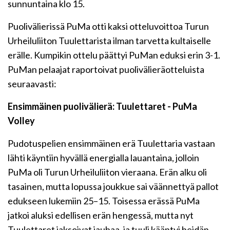
sunnuntaina klo 15.
Puolivälierissä PuMa otti kaksi otteluvoittoa Turun
Urheiluliiton Tuulettarista ilman tarvetta kultaiselle
erälle. Kumpikin ottelu päättyi PuMan eduksi erin 3-1.
PuMan pelaajat raportoivat puolivälieräotteluista
seuraavasti:
Ensimmäinen puolivälierä: Tuulettaret - PuMa
Volley
Pudotuspelien ensimmäinen erä Tuulettaria vastaan
lähti käyntiin hyvällä energialla lauantaina, jolloin
PuMa oli Turun Urheiluliiton vieraana. Erän alku oli
tasainen, mutta lopussa joukkue sai väännettyä pallot
edukseen lukemiin 25–15. Toisessa erässä PuMa
jatkoi aluksi edellisen erän hengessä, mutta nyt
Tuulettaret jaksoivat jauhaa, ja tuuli kääntyi heidän