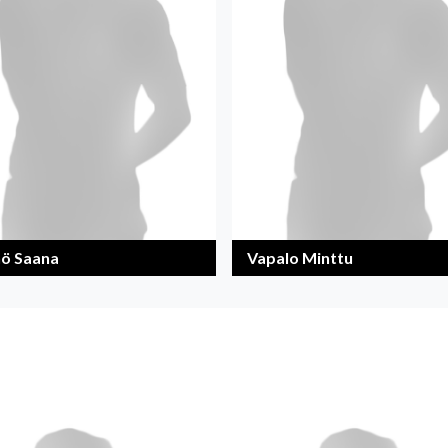
ö Saana
Vapalo Minttu