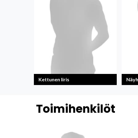
Kettunen Iiris
Näyh
Toimihenkilöt