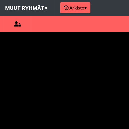
MUUT RYHMÄT
▾
Arkisto
▾