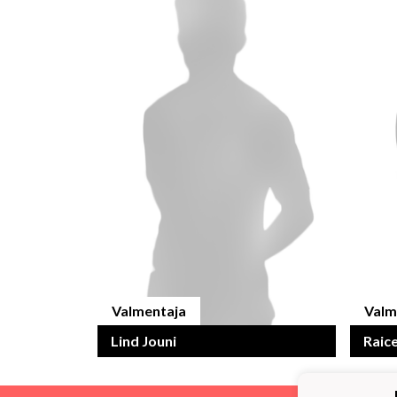
Valmentaja
Valm
Lind Jouni
Raice