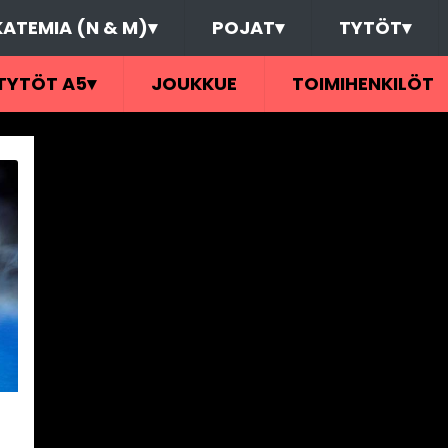
ATEMIA (N & M)
▾
POJAT
▾
TYTÖT
▾
TYTÖT A5
▾
JOUKKUE
TOIMIHENKILÖT