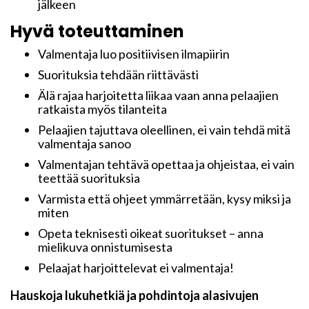
jälkeen
Hyvä toteuttaminen
Valmentaja luo positiivisen ilmapiirin
Suorituksia tehdään riittävästi
Älä rajaa harjoitetta liikaa vaan anna pelaajien
ratkaista myös tilanteita
Pelaajien tajuttava oleellinen, ei vain tehdä mitä
valmentaja sanoo
Valmentajan tehtävä opettaa ja ohjeistaa, ei vain
teettää suorituksia
Varmista että ohjeet ymmärretään, kysy miksi ja
miten
Opeta teknisesti oikeat suoritukset – anna
mielikuva onnistumisesta
Pelaajat harjoittelevat ei valmentaja!
Hauskoja lukuhetkiä ja pohdintoja alasivujen