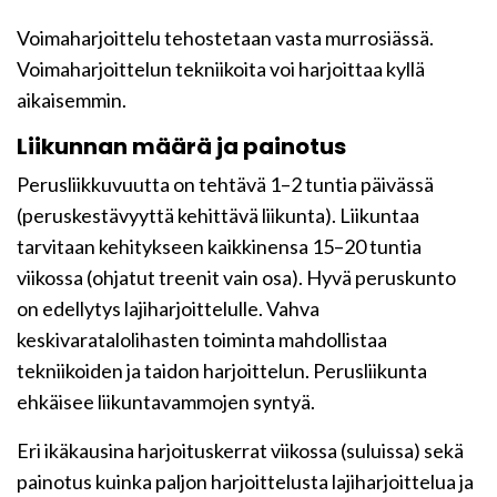
Voimaharjoittelu tehostetaan vasta murrosiässä.
Voimaharjoittelun tekniikoita voi harjoittaa kyllä
aikaisemmin.
Liikunnan määrä ja painotus
Perusliikkuvuutta on tehtävä 1–2 tuntia päivässä
(peruskestävyyttä kehittävä liikunta). Liikuntaa
tarvitaan kehitykseen kaikkinensa 15–20 tuntia
viikossa (ohjatut treenit vain osa). Hyvä peruskunto
on edellytys lajiharjoittelulle. Vahva
keskivaratalolihasten toiminta mahdollistaa
tekniikoiden ja taidon harjoittelun. Perusliikunta
ehkäisee liikuntavammojen syntyä.
Eri ikäkausina harjoituskerrat viikossa (suluissa) sekä
painotus kuinka paljon harjoittelusta lajiharjoittelua ja