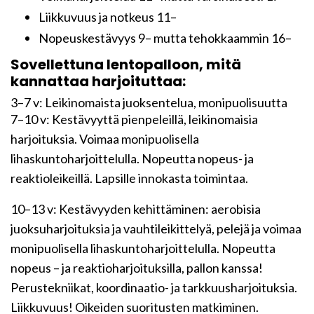
Liikkuvuus ja notkeus 11–
Nopeuskestävyys 9– mutta tehokkaammin 16–
Sovellettuna lentopalloon, mitä
kannattaa harjoituttaa:
3–7 v: Leikinomaista juoksentelua, monipuolisuutta
7–10 v: Kestävyyttä pienpeleillä, leikinomaisia
harjoituksia. Voimaa monipuolisella
lihaskuntoharjoittelulla. Nopeutta nopeus- ja
reaktioleikeillä. Lapsille innokasta toimintaa.
10–13 v: Kestävyyden kehittäminen: aerobisia
juoksuharjoituksia ja vauhtileikittelyä, pelejä ja voimaa
monipuolisella lihaskuntoharjoittelulla. Nopeutta
nopeus – ja reaktioharjoituksilla, pallon kanssa!
Perustekniikat, koordinaatio- ja tarkkuusharjoituksia.
Liikkuvuus! Oikeiden suoritusten matkiminen.