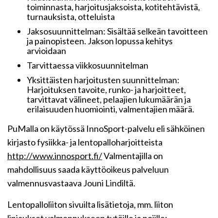
toiminnasta, harjoitusjaksoista, kotitehtävistä,
turnauksista, otteluista
Jaksosuunnittelman: Sisältää selkeän tavoitteen
ja painopisteen. Jakson lopussa kehitys
arvioidaan
Tarvittaessa viikkosuunnitelman
Yksittäisten harjoitusten suunnittelman:
Harjoituksen tavoite, runko- ja harjoitteet,
tarvittavat välineet, pelaajien lukumäärän ja
erilaisuuden huomiointi, valmentajien määrä.
PuMalla on käytössä InnoSport-palvelu eli sähköinen
kirjasto fysiikka- ja lentopalloharjoitteista
http://www.innosport.fi/
Valmentajilla on
mahdollisuus saada käyttöoikeus palveluun
valmennusvastaava Jouni Lindiltä.
Lentopalloliiton sivuilta lisätietoja, mm. liiton