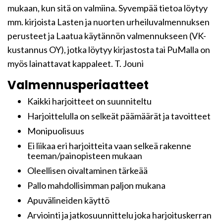
mukaan, kun sitä on valmiina. Syvempää tietoa löytyy
mm. kirjoista Lasten ja nuorten urheiluvalmennuksen
perusteet ja Laatua käytännön valmennukseen (VK-
kustannus OY), jotka löytyy kirjastosta tai PuMalla on
myös lainattavat kappaleet. T. Jouni
Valmennusperiaatteet
Kaikki harjoitteet on suunniteltu
Harjoittelulla on selkeät päämäärät ja tavoitteet
Monipuolisuus
Ei liikaa eri harjoitteita vaan selkeä rakenne
teeman/painopisteen mukaan
Oleellisen oivaltaminen tärkeää
Pallo mahdollisimman paljon mukana
Apuvälineiden käyttö
Arviointi ja jatkosuunnittelu joka harjoituskerran