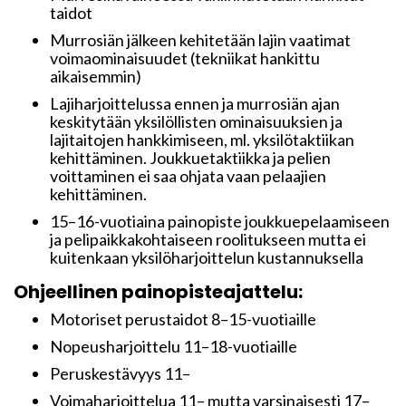
taidot
Murrosiän jälkeen kehitetään lajin vaatimat
voimaominaisuudet (tekniikat hankittu
aikaisemmin)
Lajiharjoittelussa ennen ja murrosiän ajan
keskitytään yksilöllisten ominaisuuksien ja
lajitaitojen hankkimiseen, ml. yksilötaktiikan
kehittäminen. Joukkuetaktiikka ja pelien
voittaminen ei saa ohjata vaan pelaajien
kehittäminen.
15–16-vuotiaina painopiste joukkuepelaamiseen
ja pelipaikkakohtaiseen roolitukseen mutta ei
kuitenkaan yksilöharjoittelun kustannuksella
Ohjeellinen painopisteajattelu:
Motoriset perustaidot 8–15-vuotiaille
Nopeusharjoittelu 11–18-vuotiaille
Peruskestävyys 11–
Voimaharjoittelua 11– mutta varsinaisesti 17–