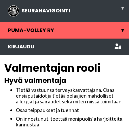
▾
SEURANAVIGOINTI
PUMA-VOLLEY RY
▾
KIRJAUDU
Valmentajan rooli
Hyvä valmentaja
Tietää vastuunsa terveyskasvattajana. Osaa
ensiaputaidot ja tietää pelaajien mahdolliset
allergiat ja sairaudet sekä miten niissä toimitaan.
Osaa teippaukset ja tuennat
On innostunut, teettää monipuolisia harjoitteita,
kannustaa