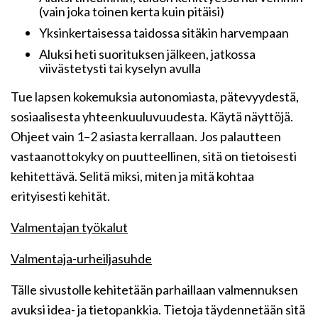
(vain joka toinen kerta kuin pitäisi)
Yksinkertaisessa taidossa sitäkin harvempaan
Aluksi heti suorituksen jälkeen, jatkossa
viivästetysti tai kyselyn avulla
Tue lapsen kokemuksia autonomiasta, pätevyydestä,
sosiaalisesta yhteenkuuluvuudesta. Käytä näyttöjä.
Ohjeet vain 1–2 asiasta kerrallaan. Jos palautteen
vastaanottokyky on puutteellinen, sitä on tietoisesti
kehitettävä. Selitä miksi, miten ja mitä kohtaa
erityisesti kehität.
Valmentajan työkalut
Valmentaja-urheiljasuhde
Tälle sivustolle kehitetään parhaillaan valmennuksen
avuksi idea- ja tietopankkia. Tietoja täydennetään sitä