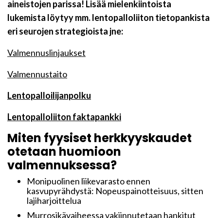
aineistojen parissa! Lisää mielenkiintoista
lukemista löytyy mm. lentopalloliiton tietopankista
eri seurojen strategioista jne:
Valmennuslinjaukset
Valmennustaito
Lentopalloilijanpolku
Lentopalloliiton faktapankki
Miten fyysiset herkkyyskaudet
otetaan huomioon
valmennuksessa?
Monipuolinen liikevarasto ennen
kasvupyrähdystä: Nopeuspainotteisuus, sitten
lajiharjoittelua
Murrosikävaiheessa vakiinnutetaan hankitut