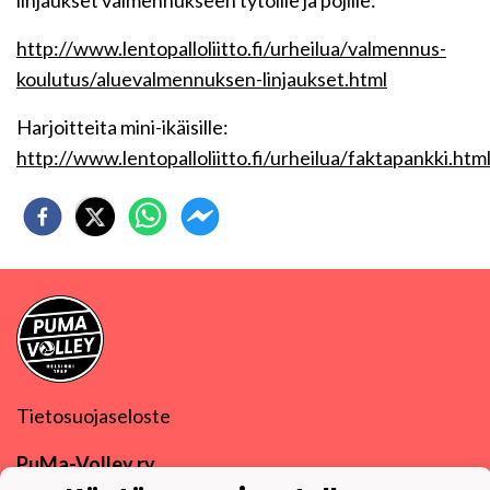
linjaukset valmennukseen tytöille ja pojille:
http://www.lentopalloliitto.fi/urheilua/valmennus-
koulutus/aluevalmennuksen-linjaukset.html
Harjoitteita mini-ikäisille:
http://www.lentopalloliitto.fi/urheilua/faktapankki.htm
Tietosuojaseloste
PuMa-Volley ry
Y-tunnus
0832270-9