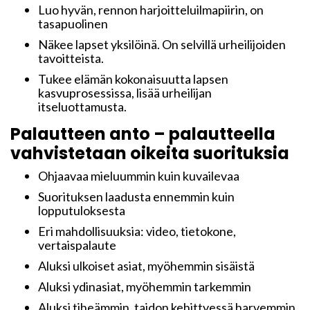
Luo hyvän, rennon harjoitteluilmapiirin, on
tasapuolinen
Näkee lapset yksilöinä. On selvillä urheilijoiden
tavoitteista.
Tukee elämän kokonaisuutta lapsen
kasvuprosessissa, lisää urheilijan
itseluottamusta.
Palautteen anto – palautteella
vahvistetaan oikeita suorituksia
Ohjaavaa mieluummin kuin kuvailevaa
Suorituksen laadusta ennemmin kuin
lopputuloksesta
Eri mahdollisuuksia: video, tietokone,
vertaispalaute
Aluksi ulkoiset asiat, myöhemmin sisäistä
Aluksi ydinasiat, myöhemmin tarkemmin
Aluksi tiheämmin, taidon kehittyessä harvemmin