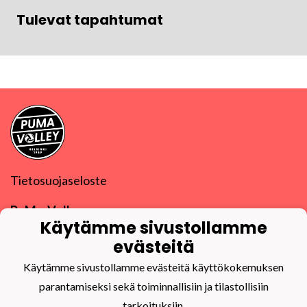
Tulevat tapahtumat
Tietosuojaseloste
PuMa-Volley ry
Käytämme sivustollamme
Y-tunnus
0832270-9
puma@puma-volley.fi
evästeitä
Linkki muihin yhteystietoihin
Käytämme sivustollamme evästeitä käyttökokemuksen
PuMa-Webmail
parantamiseksi sekä toiminnallisiin ja tilastollisiin
tarkoituksiin.