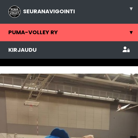
▾
SEURANAVIGOINTI
PUMA-VOLLEY RY
▾
KIRJAUDU