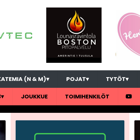
ATEMIA (N & M)
▾
POJAT
▾
TYTÖT
▾
3
▾
JOUKKUE
TOIMIHENKILÖT