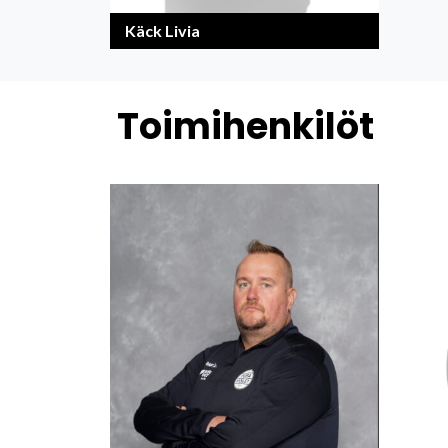
Käck Livia
Toimihenkilöt