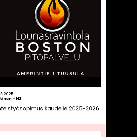
.8.2025
tinen
-
N3
hteistyösopimus kaudelle 2025-2026