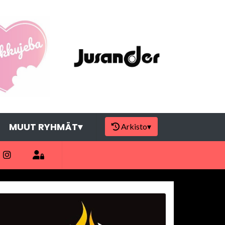
MUUT RYHMÄT
▾
Arkisto
▾