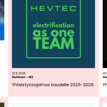
13.9.2025
20
Uutinen
-
N3
Uu
Yhteistyösopimus kaudelle 2025-2026
Y