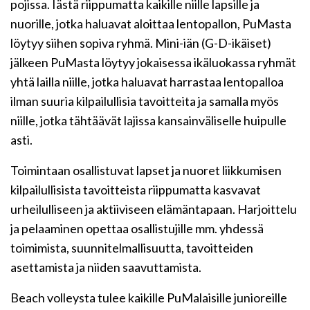
pojissa. Iästä riippumatta kaikille niille lapsille ja
nuorille, jotka haluavat aloittaa lentopallon, PuMasta
löytyy siihen sopiva ryhmä. Mini-iän (G-D-ikäiset)
jälkeen PuMasta löytyy jokaisessa ikäluokassa ryhmät
yhtä lailla niille, jotka haluavat harrastaa lentopalloa
ilman suuria kilpailullisia tavoitteita ja samalla myös
niille, jotka tähtäävät lajissa kansainväliselle huipulle
asti.
Toimintaan osallistuvat lapset ja nuoret liikkumisen
kilpailullisista tavoitteista riippumatta kasvavat
urheilulliseen ja aktiiviseen elämäntapaan. Harjoittelu
ja pelaaminen opettaa osallistujille mm. yhdessä
toimimista, suunnitelmallisuutta, tavoitteiden
asettamista ja niiden saavuttamista.
Beach volleysta tulee kaikille PuMalaisille junioreille