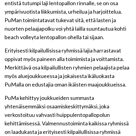
entistä tutumpi laji lentopallon rinnalle, se on osa
ympärivuotista liikkumista, urheilua ja harjoittelua.
PuMan toimintatavat tukevat sitä, että lasten ja
nuorten pelaajapolku voi yhtä lailla suuntautua kohti
beach volleyta lentopallon ohella tai sijaan.
Erityisesti kilpailullisissa ryhmissä lajia harrastavat
oppivat myös paineen alla toimimista ja voittamista.
Merkittävä osa kilpailullisten ryhmien pelaajista pelaa
myös aluejoukkueessa ja jokaisesta ikäluokasta
PuMalla on edustajia oman ikäisten maajoukkueissa.
PuMa kehittyy joukkueiden summasta
yhtenäisemmäksi osaamiskeskittymäksi, joka
verkostoituu vahvasti huippulentopallopolun
kehittämisessä. Valmennustoiminta kaikissa ryhmissä
on laadukasta ja erityisesti kilpailullisissa ryhmissä