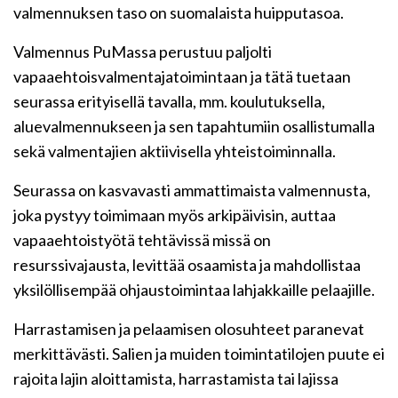
valmennuksen taso on suomalaista huipputasoa.
Valmennus PuMassa perustuu paljolti
vapaaehtoisvalmentajatoimintaan ja tätä tuetaan
seurassa erityisellä tavalla, mm. koulutuksella,
aluevalmennukseen ja sen tapahtumiin osallistumalla
sekä valmentajien aktiivisella yhteistoiminnalla.
Seurassa on kasvavasti ammattimaista valmennusta,
joka pystyy toimimaan myös arkipäivisin, auttaa
vapaaehtoistyötä tehtävissä missä on
resurssivajausta, levittää osaamista ja mahdollistaa
yksilöllisempää ohjaustoimintaa lahjakkaille pelaajille.
Harrastamisen ja pelaamisen olosuhteet paranevat
merkittävästi. Salien ja muiden toimintatilojen puute ei
rajoita lajin aloittamista, harrastamista tai lajissa