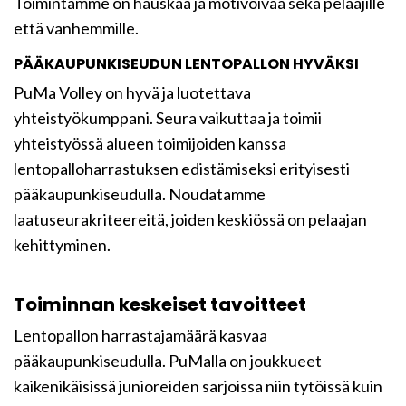
Toimintamme on hauskaa ja motivoivaa sekä pelaajille
että vanhemmille.
PÄÄKAUPUNKISEUDUN LENTOPALLON HYVÄKSI
PuMa Volley on hyvä ja luotettava
yhteistyökumppani. Seura vaikuttaa ja toimii
yhteistyössä alueen toimijoiden kanssa
lentopalloharrastuksen edistämiseksi erityisesti
pääkaupunkiseudulla. Noudatamme
laatuseurakriteereitä, joiden keskiössä on pelaajan
kehittyminen.
Toiminnan keskeiset tavoitteet
Lentopallon harrastajamäärä kasvaa
pääkaupunkiseudulla. PuMalla on joukkueet
kaikenikäisissä junioreiden sarjoissa niin tytöissä kuin