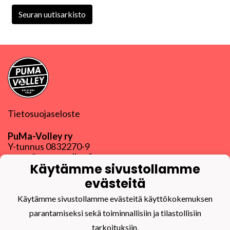
Seuran uutisarkisto
Tietosuojaseloste
PuMa-Volley ry
Y-tunnus
0832270-9
puma@puma-volley.fi
Käytämme sivustollamme
Linkki muihin yhteystietoihin
evästeitä
PuMa-Webmail
Käytämme sivustollamme evästeitä käyttökokemuksen
parantamiseksi sekä toiminnallisiin ja tilastollisiin
tarkoituksiin.