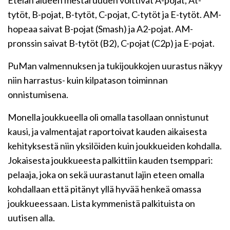
Etelän alueen mestaruuden voittivat A-pojat, At-
tytöt, B-pojat, B-tytöt, C-pojat, C-tytöt ja E-tytöt. AM-
hopeaa saivat B-pojat (Smash) ja A2-pojat. AM-
pronssin saivat B-tytöt (B2), C-pojat (C2p) ja E-pojat.
PuMan valmennuksen ja tukijoukkojen uurastus näkyy
niin harrastus- kuin kilpatason toiminnan
onnistumisena.
Monella joukkueella oli omalla tasollaan onnistunut
kausi, ja valmentajat raportoivat kauden aikaisesta
kehityksestä niin yksilöiden kuin joukkueiden kohdalla.
Jokaisesta joukkueesta palkittiin kauden tsemppari:
pelaaja, joka on sekä uurastanut lajin eteen omalla
kohdallaan että pitänyt yllä hyvää henkeä omassa
joukkueessaan. Lista kymmenistä palkituista on
uutisen alla.