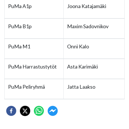
PuMa A1p
Joona Katajamäki
PuMa B1p
Maxim Sadovnikov
PuMa M1
Onni Kalo
PuMa Harrastustytöt
Asta Karimäki
PuMa Peliryhmä
Jatta Laakso