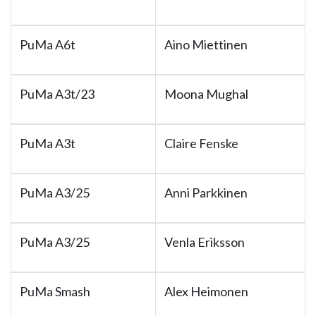
PuMa A6t
Aino Miettinen
PuMa A3t/23
Moona Mughal
PuMa A3t
Claire Fenske
PuMa A3/25
Anni Parkkinen
PuMa A3/25
Venla Eriksson
PuMa Smash
Alex Heimonen