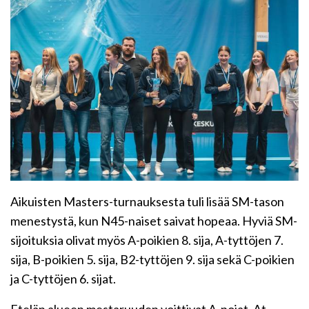
Aikuisten Masters-turnauksesta tuli lisää SM-tason
menestystä, kun N45-naiset saivat hopeaa. Hyviä SM-
sijoituksia olivat myös A-poikien 8. sija, A-tyttöjen 7.
sija, B-poikien 5. sija, B2-tyttöjen 9. sija sekä C-poikien
ja C-tyttöjen 6. sijat.