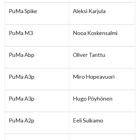
PuMa Spike
Aleksi Karjula
PuMa M3
Nooa Koskensalmi
PuMa Abp
Oliver Tanttu
PuMa A3p
Miro Hopeavuori
PuMa A3p
Hugo Pöyhönen
PuMa A2p
Eeli Sulkamo