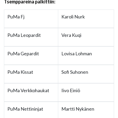
Tsemppareina palkittiin:
PuMa Fj
Karoli Nurk
PuMa Leopardit
Vera Kuqi
PuMa Gepardit
Lovisa Lohman
PuMa Kissat
Sofi Suhonen
PuMa Verkkohaukat
Iivo Einiö
PuMa Nettininjat
Martti Nykänen