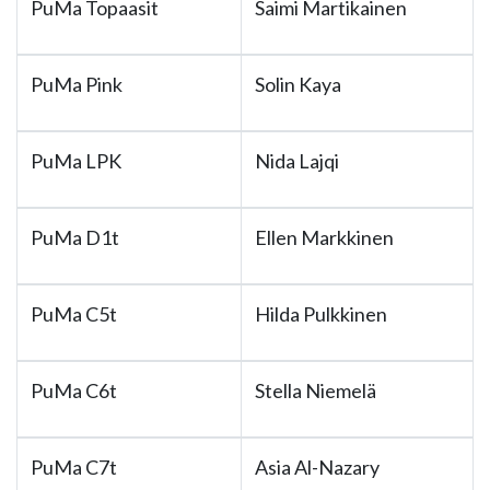
PuMa Topaasit
Saimi Martikainen
PuMa Pink
Solin Kaya
PuMa LPK
Nida Lajqi
PuMa D1t
Ellen Markkinen
PuMa C5t
Hilda Pulkkinen
PuMa C6t
Stella Niemelä
PuMa C7t
Asia Al-Nazary