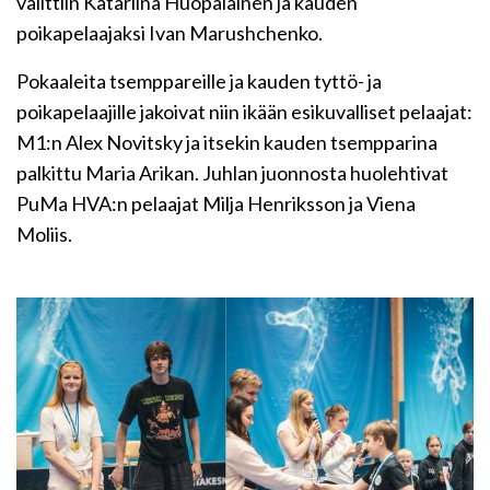
valittiin Katariina Huopalainen ja kauden
poikapelaajaksi Ivan Marushchenko.
Pokaaleita tsemppareille ja kauden tyttö- ja
poikapelaajille jakoivat niin ikään esikuvalliset pelaajat:
M1:n Alex Novitsky ja itsekin kauden tsempparina
palkittu Maria Arikan. Juhlan juonnosta huolehtivat
PuMa HVA:n pelaajat Milja Henriksson ja Viena
Moliis.