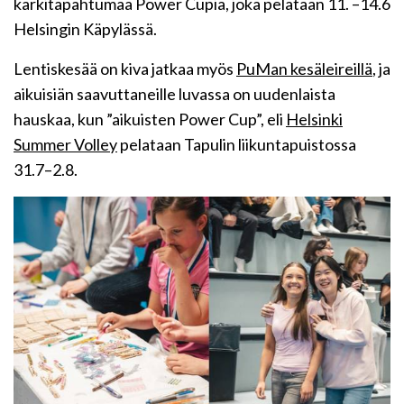
kärkitapahtumaa Power Cupia, joka pelataan 11. –14.6
Helsingin Käpylässä.
Lentiskesää on kiva jatkaa myös
PuMan kesäleireillä
, ja
aikuisiän saavuttaneille luvassa on uudenlaista
hauskaa, kun ”aikuisten Power Cup”, eli
Helsinki
Summer Volley
pelataan Tapulin liikuntapuistossa
31.7–2.8.