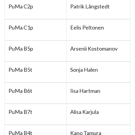
PuMa C2p
Patrik Långstedt
PuMa C1p
Eelis Peltonen
PuMa B5p
Arsenii Kostomanov
PuMa B5t
Sonja Halen
PuMa B6t
Iisa Hartman
PuMa B7t
Alisa Karjula
PuMa B4t
Kano Tamura