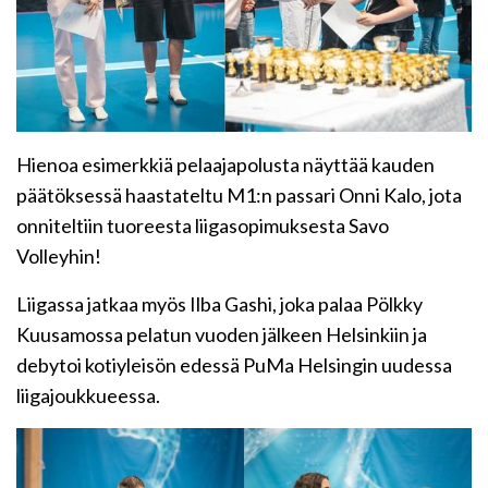
Hienoa esimerkkiä pelaajapolusta näyttää kauden
päätöksessä haastateltu M1:n passari Onni Kalo, jota
onniteltiin tuoreesta liigasopimuksesta Savo
Volleyhin!
Liigassa jatkaa myös Ilba Gashi, joka palaa Pölkky
Kuusamossa pelatun vuoden jälkeen Helsinkiin ja
debytoi kotiyleisön edessä PuMa Helsingin uudessa
liigajoukkueessa.