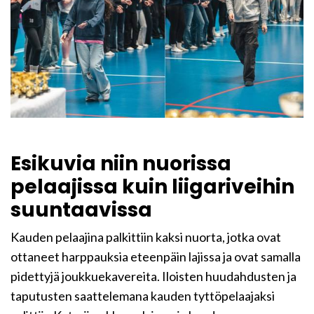
Esikuvia niin nuorissa
pelaajissa kuin liigariveihin
suuntaavissa
Kauden pelaajina palkittiin kaksi nuorta, jotka ovat
ottaneet harppauksia eteenpäin lajissa ja ovat samalla
pidettyjä joukkuekavereita. Iloisten huudahdusten ja
taputusten saattelemana kauden tyttöpelaajaksi