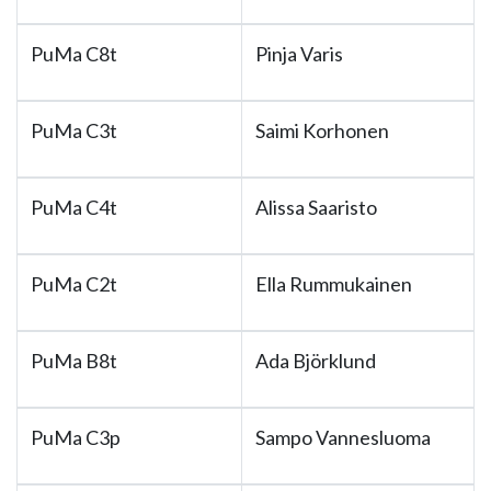
PuMa C8t
Pinja Varis
PuMa C3t
Saimi Korhonen
PuMa C4t
Alissa Saaristo
PuMa C2t
Ella Rummukainen
PuMa B8t
Ada Björklund
PuMa C3p
Sampo Vannesluoma