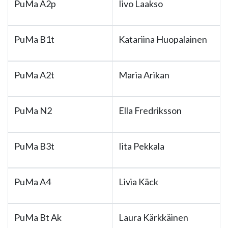
PuMa A2p
Iivo Laakso
PuMa B1t
Katariina Huopalainen
PuMa A2t
Maria Arikan
PuMa N2
Ella Fredriksson
PuMa B3t
Iita Pekkala
PuMa A4
Livia Käck
PuMa Bt Ak
Laura Kärkkäinen