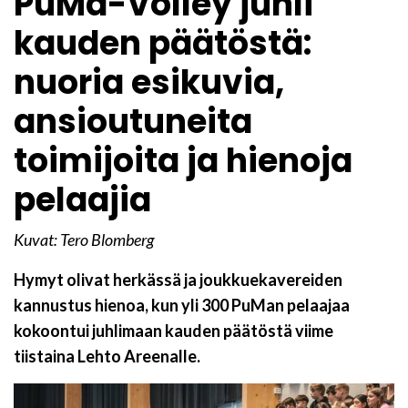
​PuMa-Volley juhli
kauden päätöstä:
nuoria esikuvia,
ansioutuneita
toimijoita ja hienoja
pelaajia
Kuvat: Tero Blomberg
Hymyt olivat herkässä ja joukkuekavereiden
kannustus hienoa, kun yli 300 PuMan pelaajaa
kokoontui juhlimaan kauden päätöstä viime
tiistaina Lehto Areenalle.