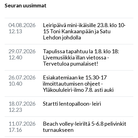
Seuran uusimmat
04.08.2026
Leiripäivä mini-ikäisille 23.8. klo 10-
12.13
15 Toni Kankaanpään ja Satu
Lehdon johdolla
29.07.2026
Tapulissa tapahtuu la 1.8. klo 18:
12.40
Livemusiikkia illan vietossa -
Tervetuloa pumalaiset!
26.07.2026
Esiakatemiaan ke 15.30-17
10.40
ilmoittautumisen ohjeet -
Yläkoululeiri-ilmo 7.8. asti auki
18.07.2026
Startti lentopalloon- leiri
12.23
11.07.2026
Beach volley-leiriltä 5-6.8 pelivinkit
17.16
turnaukseen