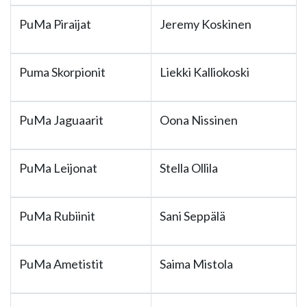
PuMa Piraijat
Jeremy Koskinen
Puma Skorpionit
Liekki Kalliokoski
PuMa Jaguaarit
Oona Nissinen
PuMa Leijonat
Stella Ollila
PuMa Rubiinit
Sani Seppälä
PuMa Ametistit
Saima Mistola