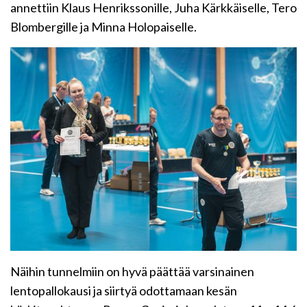
annettiin Klaus Henrikssonille, Juha Kärkkäiselle, Tero
Blombergille ja Minna Holopaiselle.
Näihin tunnelmiin on hyvä päättää varsinainen
lentopallokausi ja siirtyä odottamaan kesän