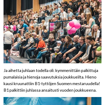
Ja aihetta juhlaan todella oli: kymmenittäin palkittuja
pumalaisia ja hienoja saavutuksia joukkueilta. Hieno
kausi kruunattiin B1-tyttöjen Suomen mestaruudella!
B1 palkittiin juhlassa ansaitusti vuoden joukkueena.