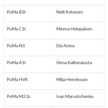
PuMa B2t
Nelli Kohonen
PuMa C1t
Meena Holopainen
PuMa N3
Elsi Arimo
PuMa A1t
Viena Kallionalusta
PuMa HVA
Milja Henriksson
PuMa M2 2s
Ivan Marushchenko