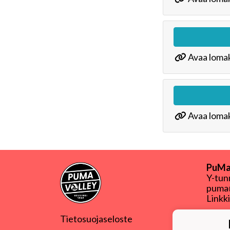
Avaa lomak
Avaa lomak
PuMa-
Y-tu
puma@
Linkk
Tietosuojaseloste
PuMa