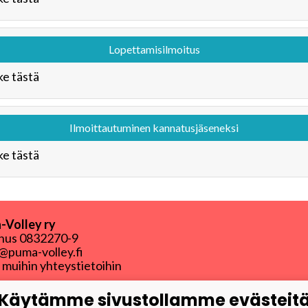
Lopettamisilmoitus
e tästä
Ilmoittautuminen kannatusjäseneksi
e tästä
Volley ry
nnus
0832270-9
puma-volley.fi
i muihin yhteystietoihin
-Webmail
Käytämme sivustollamme evästeit