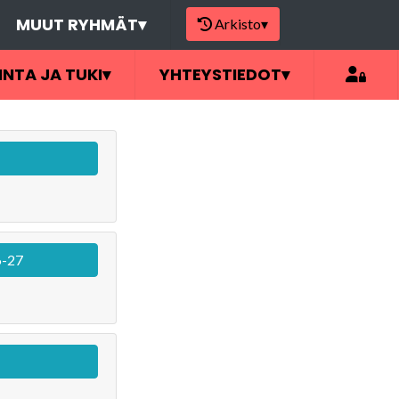
MUUT RYHMÄT
▾
Arkisto
▾
INTA JA TUKI
▾
YHTEYSTIEDOT
▾
6-27