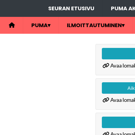
SEURAN ETUSIVU
PUMA AK
PUMA
▾
ILMOITTAUTUMINEN
▾
Avaa lomak
Aik
Avaa lomak
Avaa lomak