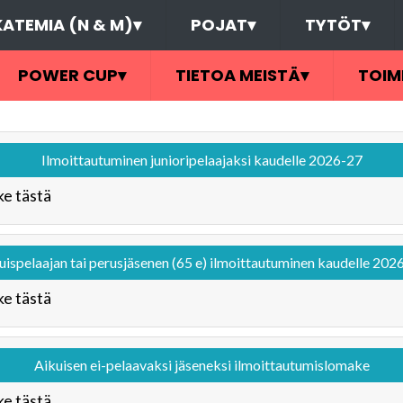
ATEMIA (N & M)
▾
POJAT
▾
TYTÖT
▾
POWER CUP
▾
TIETOA MEISTÄ
▾
TOIM
Ilmoittautuminen junioripelaajaksi kaudelle 2026-27
e tästä
uispelaajan tai perusjäsenen (65 e) ilmoittautuminen kaudelle 202
e tästä
Aikuisen ei-pelaavaksi jäseneksi ilmoittautumislomake
e tästä