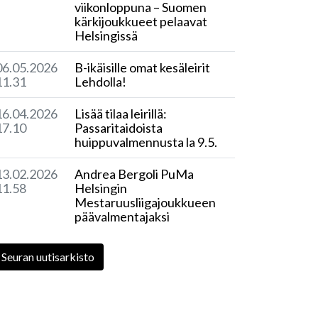
viikonloppuna – Suomen
kärkijoukkueet pelaavat
Helsingissä
06.05.2026
​B-ikäisille omat kesäleirit
11.31
Lehdolla!
16.04.2026
Lisää tilaa leirillä:
17.10
Passaritaidoista
huippuvalmennusta la 9.5.
13.02.2026
Andrea Bergoli PuMa
11.58
Helsingin
Mestaruusliigajoukkueen
päävalmentajaksi
Seuran uutisarkisto