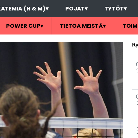
ATEMIA (N & M)
▾
POJAT
▾
TYTÖT
▾
POWER CUP
▾
TIETOA MEISTÄ
▾
TOIM
Ry