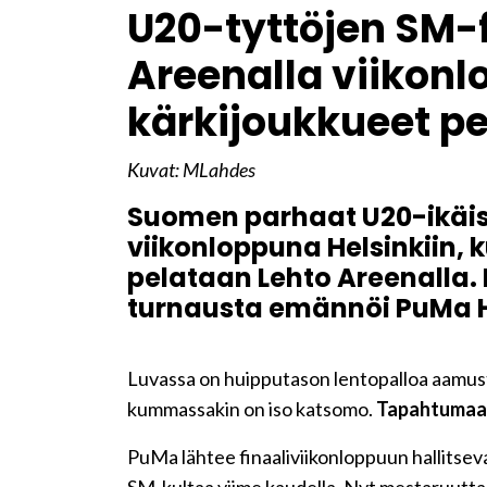
​U20-tyttöjen SM-f
Areenalla viikon
kärkijoukkueet pe
Kuvat: MLahdes
Suomen parhaat U20-ikäis
viikonloppuna Helsinkiin, 
pelataan Lehto Areenalla.
turnausta emännöi PuMa H
Luvassa on huipputason lentopalloa aamusta i
kummassakin on iso katsomo.
Tapahtumaan
PuMa lähtee finaaliviikonloppuun hallitsev