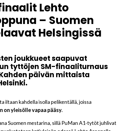
inaalit Lehto
loppuna – Suomen
laavat Helsingissä
ten joukkueet saapuvat
kun tyttöjen SM-finaaliturnaus
 Kahden päivän mittaista
elsinki.
ltaan kahdella isolla pelikentällä, joissa
 on yleisölle vapaa pääsy.
ana Suomen mestarina, sillä PuMan A1-tytöt juhlivat