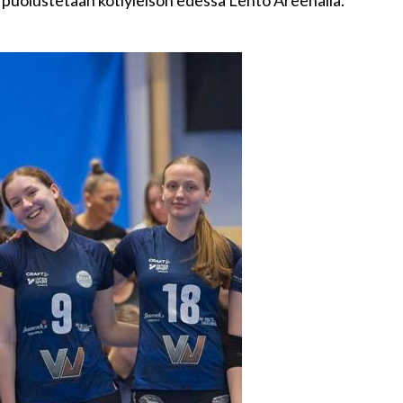
 puolustetaan kotiyleisön edessä Lehto Areenalla.