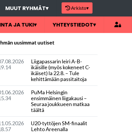
MUUT RYHMÄT
▾
Arkisto
▾
INTA JA TUKI
▾
YHTEYSTIEDOT
▾
hmän uusimmat uutiset
07.08.2026
Liigapassarin leiri A-B-
19.14
ikäisille (myös kokeneet C-
ikäiset) la 22.8. – Tule
kehittämään passitaitoja
01.06.2026
PuMa Helsingin
15.34
ensimmäinen liigakausi –
Seuraa joukkueen matkaa
täältä
11.05.2026
​U20-tyttöjen SM-finaalit
18.57
Lehto Areenalla