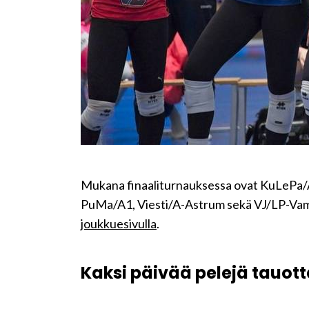
Mukana finaaliturnauksessa ovat KuLePa/
PuMa/A1, Viesti/A-Astrum sekä VJ/LP-Vam
joukkuesivulla
.
Kaksi päivää pelejä tauot