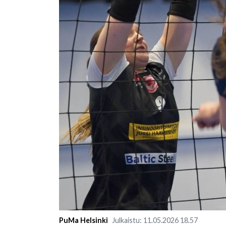
PuMa Helsinki
Julkaistu
:
11.05.2026
18.57