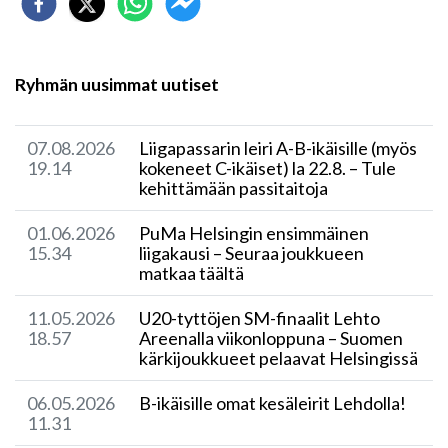
Ryhmän uusimmat uutiset
07.08.2026
Liigapassarin leiri A-B-ikäisille (myös
19.14
kokeneet C-ikäiset) la 22.8. – Tule
kehittämään passitaitoja
01.06.2026
PuMa Helsingin ensimmäinen
15.34
liigakausi – Seuraa joukkueen
matkaa täältä
11.05.2026
​U20-tyttöjen SM-finaalit Lehto
18.57
Areenalla viikonloppuna – Suomen
kärkijoukkueet pelaavat Helsingissä
06.05.2026
​B-ikäisille omat kesäleirit Lehdolla!
11.31