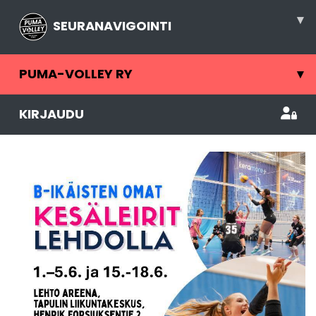
▾
SEURANAVIGOINTI
PUMA-VOLLEY RY
▾
KIRJAUDU