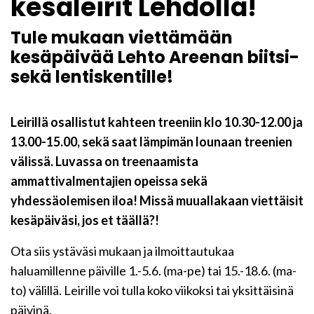
kesäleirit Lehdolla!
Tule mukaan viettämään
kesäpäivää Lehto Areenan biitsi-
sekä lentiskentille!
Leirillä osallistut kahteen treeniin klo 10.30-12.00 ja
13.00-15.00, sekä saat lämpimän lounaan treenien
välissä. Luvassa on treenaamista
ammattivalmentajien opeissa sekä
yhdessäolemisen iloa! Missä muuallakaan viettäisit
kesäpäiväsi, jos et täällä?!
Ota siis ystäväsi mukaan ja ilmoittautukaa
haluamillenne päiville 1.-5.6. (ma-pe) tai 15.-18.6. (ma-
to) välillä. Leirille voi tulla koko viikoksi tai yksittäisinä
päivinä.