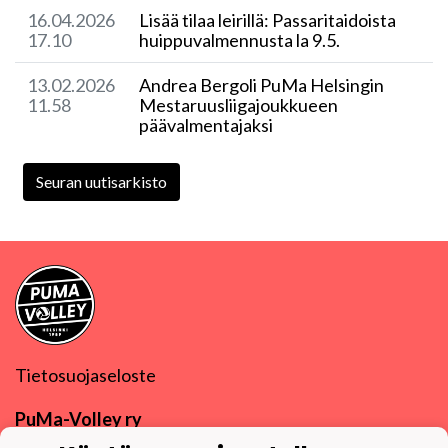
16.04.2026
Lisää tilaa leirillä: Passaritaidoista
17.10
huippuvalmennusta la 9.5.
13.02.2026
Andrea Bergoli PuMa Helsingin
11.58
Mestaruusliigajoukkueen
päävalmentajaksi
Seuran uutisarkisto
Tietosuojaseloste
PuMa-Volley ry
Y-tunnus
0832270-9