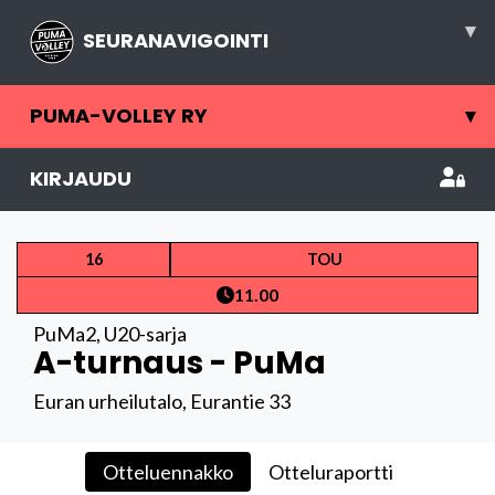
▾
SEURANAVIGOINTI
PUMA-VOLLEY RY
▾
KIRJAUDU
16
TOU
11.00
PuMa2
,
U20-sarja
A-turnaus - PuMa
Euran urheilutalo, Eurantie 33
Otteluennakko
Otteluraportti