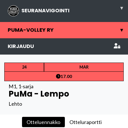
▾
SEURANAVIGOINTI
PUMA-VOLLEY RY
▾
KIRJAUDU
24
MAR
17.00
M1
,
1-sarja
PuMa - Lempo
Lehto
Otteluennakko
Otteluraportti