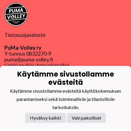
Tietosuojaseloste
PuMa-Volley ry
Y-tunnus
0832270-9
puma@puma-volley.fi
Linkki muihin yhteystietoihin
Käytämme sivustollamme
PuMa-Webmail
evästeitä
Käytämme sivustollamme evästeitä käyttökokemuksen
parantamiseksi sekä toiminnallisiin ja tilastollisiin
tarkoituksiin.
Powered by
Hyväksy kaikki
Vain pakolliset