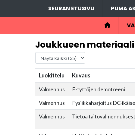
SEURAN ETUSIVU
PUMA AK
VA
Joukkueen materiaali
Luokittelu
Kuvaus
Valmennus
E-tyttöjen demotreeni
Valmennus
Fysiikkaharjoitus DC-ikäis
Valmennus
Tietoa taitovalmennukses