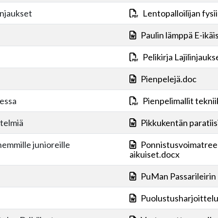
injaukset
Lentopalloilijan fysi
Paulin lämppä E-ikäi
Pelikirja Lajilinjauk
Pienpelejä.doc
sessa
Pienpelimallit tekn
itelmiä
Pikkukentän paratiisi
mmille junioreille
Ponnistusvoimatreeni
aikuiset.docx
PuMan Passarileirin
Puolustusharjoittelu