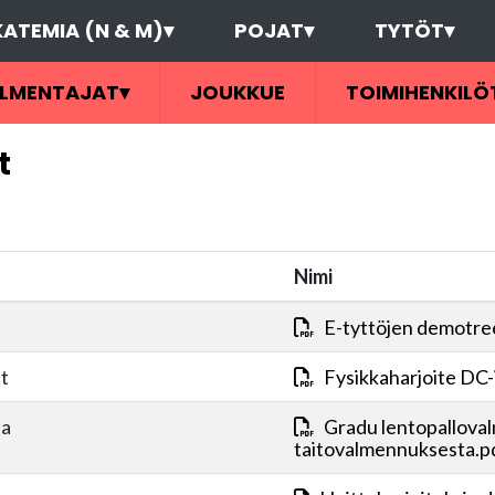
ATEMIA (N & M)
▾
POJAT
▾
TYTÖT
▾
LMENTAJAT
▾
JOUKKUE
TOIMIHENKILÖ
t
Nimi
E-tyttöjen demotre
et
Fysikkaharjoite DC-
ta
Gradu lentopalloval
taitovalmennuksesta.p