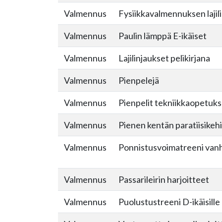
Valmennus
Fysiikkavalmennuksen lajil
Valmennus
Paulin lämppä E-ikäiset
Valmennus
Lajilinjaukset pelikirjana
Valmennus
Pienpelejä
Valmennus
Pienpelit tekniikkaopetuk
Valmennus
Pienen kentän paratiisikeh
Valmennus
Ponnistusvoimatreeni vanhe
Valmennus
Passarileirin harjoitteet
Valmennus
Puolustustreeni D-ikäisille