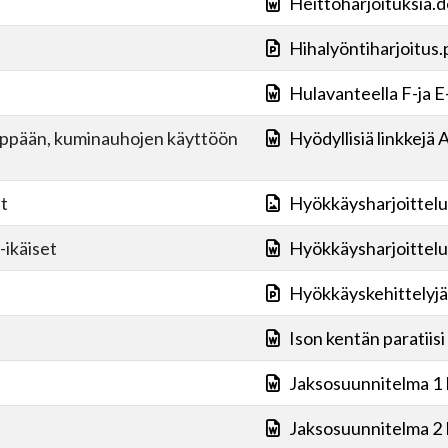
Heittoharjoituksia.
Hihalyöntiharjoitus.
Hulavanteella F-ja E
ämppään, kuminauhojen käyttöön
Hyödyllisiä linkkeja
t
Hyökkäysharjoittelu 
-ikäiset
Hyökkäysharjoittelu 
Hyökkäyskehittelyjä
Ison kentän paratiisi
Jaksosuunnitelma 1
Jaksosuunnitelma 2