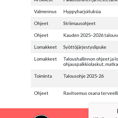
Valmennus
Hyppyharjoituksia
Ohjeet
Striimausohjeet
Ohjeet
Kauden 2025–2026 talous
Lomakkeet
Syöttöjärjestyslipuke
Lomakkeet
Taloushallinnon ohjeet ja l
ohjauspalkkiolaskut, matka
Toiminta
Talousohje 2025-26
Ohjeet
Ravitsemus osana terveell
PuMa-