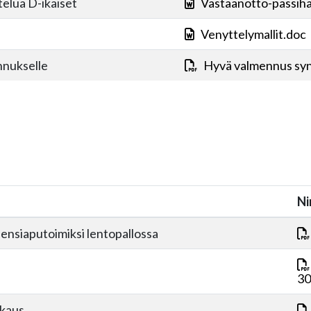
telua D-ikäiset
Vastaanotto-passihar
Venyttelymallit.doc
nnukselle
Hyvä valmennus syn
Ni
 ensiaputoimiksi lentopallossa
30
kkaus