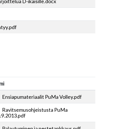
joittelua D-ikäisille.docx
tyy.pdf
mi
Ensiapumateriaalit PuMa Volley.pdf
Ravitsemusohjeistusta PuMa
.9.2013.pdf
Palautuminen ja nestetankkaus.pdf