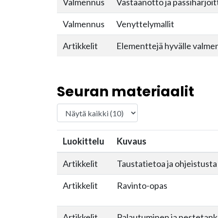
Valmennus
Vastaanotto ja passiharjoit
Valmennus
Venyttelymallit
Artikkelit
Elementtejä hyvälle valme
Seuran materiaalit
Luokittelu
Kuvaus
Artikkelit
Taustatietoa ja ohjeistusta
Artikkelit
Ravinto-opas
Artikkelit
Palautuminen ja nestetan