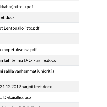
ikkaharjoittelu.pdf
set.docx
set Lentopalloliitto.pdf
iikkaopetuksessa.pdf
n kehitelmiä D-C-ikäisille.docx
 salilla vanhemmat juniorit ja
 21.12.2019 harjoitteet.docx
a D-ikäisille.docx