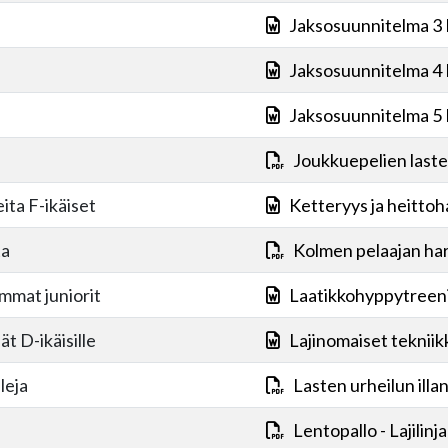
Jaksosuunnitelma 3
Jaksosuunnitelma 4
Jaksosuunnitelma 5
Joukkuepelien laste
ita F-ikäiset
Ketteryys ja heittoha
ta
Kolmen pelaajan har
mmat juniorit
Laatikkohyppytreeni
t D-ikäisille
Lajinomaiset tekniik
leja
Lasten urheilun illa
Lentopallo - Lajilin