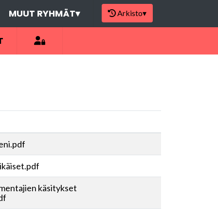
MUUT RYHMÄT
▾
Arkisto
▾
T
eni.pdf
ikäiset.pdf
mentajien käsitykset
df