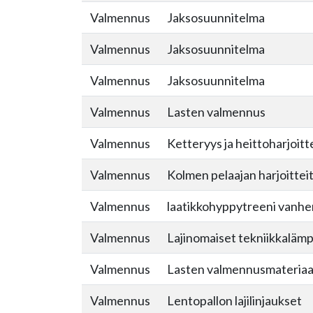
Valmennus
Jaksosuunnitelma
Valmennus
Jaksosuunnitelma
Valmennus
Jaksosuunnitelma
Valmennus
Lasten valmennus
Valmennus
Ketteryys ja heittoharjoitte
Valmennus
Kolmen pelaajan harjoittei
Valmennus
laatikkohyppytreeni vanhe
Valmennus
Lajinomaiset tekniikkalämpä
Valmennus
Lasten valmennusmateriaa
Valmennus
Lentopallon lajilinjaukset