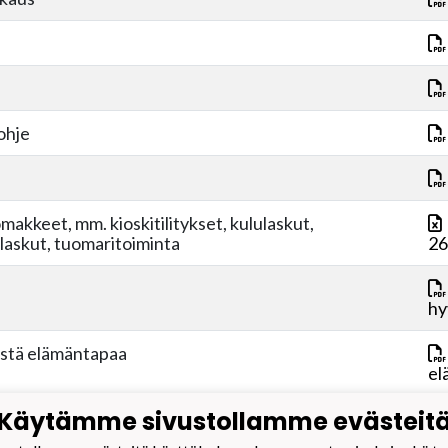
ohje
omakkeet, mm. kioskitilitykset, kululaskut,
laskut, tuomaritoiminta
26
hy
istä elämäntapaa
el
Käytämme sivustollamme evästeit
Volley ry