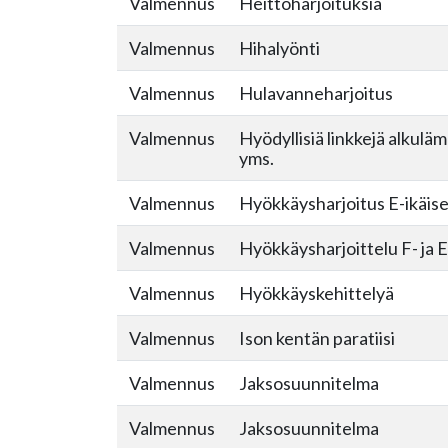
Valmennus
Heittoharjoituksia
Valmennus
Hihalyönti
Valmennus
Hulavanneharjoitus
Valmennus
Hyödyllisiä linkkejä alkul
yms.
Valmennus
Hyökkäysharjoitus E-ikäise
Valmennus
Hyökkäysharjoittelu F- ja E
Valmennus
Hyökkäyskehittelyä
Valmennus
Ison kentän paratiisi
Valmennus
Jaksosuunnitelma
Valmennus
Jaksosuunnitelma