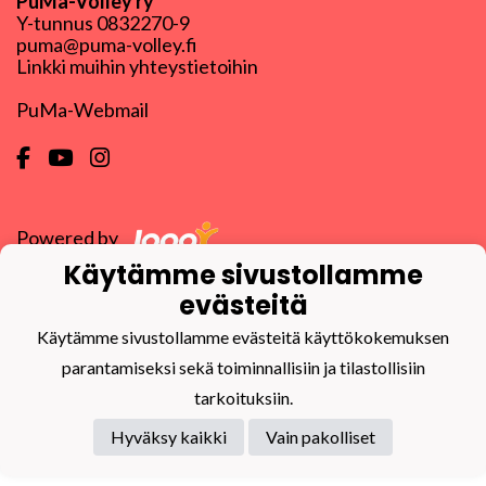
PuMa-Volley ry
Y-tunnus
0832270-9
puma@puma-volley.fi
Linkki muihin yhteystietoihin
PuMa-Webmail
Powered by
Käytämme sivustollamme
evästeitä
Käytämme sivustollamme evästeitä käyttökokemuksen
parantamiseksi sekä toiminnallisiin ja tilastollisiin
tarkoituksiin.
Hyväksy kaikki
Vain pakolliset