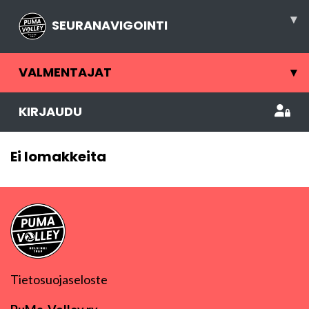
▾
SEURANAVIGOINTI
VALMENTAJAT
▾
KIRJAUDU
Ei lomakkeita
Tietosuojaseloste