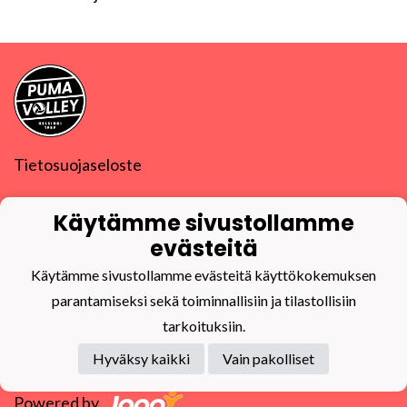
Tietosuojaseloste
PuMa-Volley ry
Käytämme sivustollamme
Y-tunnus
0832270-9
puma@puma-volley.fi
evästeitä
Linkki muihin yhteystietoihin
Käytämme sivustollamme evästeitä käyttökokemuksen
PuMa-Webmail
parantamiseksi sekä toiminnallisiin ja tilastollisiin
tarkoituksiin.
Hyväksy kaikki
Vain pakolliset
Powered by