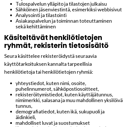
Tulospalvelun ylläpito ja tilastojen julkaisu
Sähköinen jäsenviestintä, esimerkiksi webbisivut
Analysointi ja tilastointi
Asiakaspalvelun ja toiminnan toteuttaminen
sekä kehittäminen
Käsiteltävät henkilötietojen
ryhmät, rekisterin tietosisältö
Seura käsittelee rekisteröidystä seuraavia
käyttötarkoituksen kannalta tarpeellisia
henkilötietoja tai henkilötietojen ryhmiä:
yhteystiedot, kuten nimi, osoite,
puhelinnumerot, sähköpostiosoitteet,
rekisteröitymistiedot, kuten käyttäjätunnus,
nimimerkki, salasana ja muu mahdollinen yksilöivä
tunnus,
demografiatiedot, kuten ikä, sukupuoli ja
äidinkieli,
mahdolliset luvat ja suostumukset