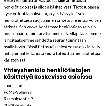
Rekisterinpitäjä on vastuussa sille annetuista
henkilötiedoista ja niiden käsittelystä. Tietosuojassa
kyse on luottamuksesta, ja yksityisyytesi sekä
henkilötietojesi suojaaminen on seuralle ensiarvoisen
tärkeää. Sen vuoksi keräämme henkilötietojasi vain
niissä määrin, kuin tarvitsemme niitä ylläpitääksemme
ja hoitaaksemme suhdetta seuran toimintaan
osallistuviin. Tässä tietosuojaselosteessa on käsitelty
niitä periaatteita, joita seura toteuttaa henkilötietoja
käsittelyssä.
Yhteyshenkilö henkilötietojen
käsittelyä koskevissa asioissa
Jouni Lind
PuMa-Volley ry
Rasmuksentie 9
00730 Helsinki