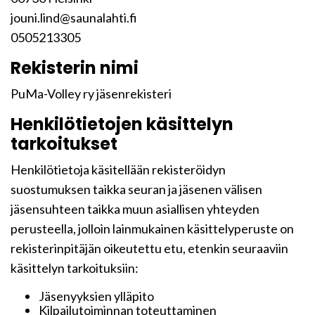
jouni.lind@saunalahti.fi
0505213305
Rekisterin nimi
PuMa-Volley ry jäsenrekisteri
Henkilötietojen käsittelyn
tarkoitukset
Henkilötietoja käsitellään rekisteröidyn
suostumuksen taikka seuran ja jäsenen välisen
jäsensuhteen taikka muun asiallisen yhteyden
perusteella, jolloin lainmukainen käsittelyperuste on
rekisterinpitäjän oikeutettu etu, etenkin seuraaviin
käsittelyn tarkoituksiin:
Jäsenyyksien ylläpito
Kilpailutoiminnan toteuttaminen