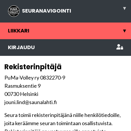
▾
SEURANAVIGOINTI
LIIKKARI
▾
KIRJAUDU
Rekisterinpitäjä
PuMa-Volley ry 0832270-9
Rasmuksentie 9
00730 Helsinki
jouni.lind@saunalahti.fi
Seura toimii rekisterinpitäjänä niille henkilötiedoille,
joita keräämme seuran toimintaan osallistuvista.