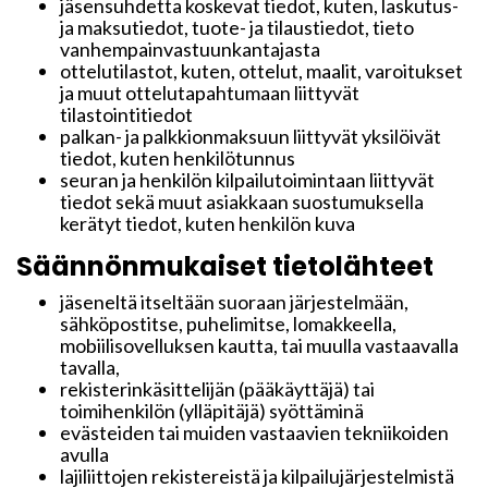
jäsensuhdetta koskevat tiedot, kuten, laskutus-
ja maksutiedot, tuote- ja tilaustiedot, tieto
vanhempainvastuunkantajasta
ottelutilastot, kuten, ottelut, maalit, varoitukset
ja muut ottelutapahtumaan liittyvät
tilastointitiedot
palkan- ja palkkionmaksuun liittyvät yksilöivät
tiedot, kuten henkilötunnus
seuran ja henkilön kilpailutoimintaan liittyvät
tiedot sekä muut asiakkaan suostumuksella
kerätyt tiedot, kuten henkilön kuva
Säännönmukaiset tietolähteet
jäseneltä itseltään suoraan järjestelmään,
sähköpostitse, puhelimitse, lomakkeella,
mobiilisovelluksen kautta, tai muulla vastaavalla
tavalla,
rekisterinkäsittelijän (pääkäyttäjä) tai
toimihenkilön (ylläpitäjä) syöttäminä
evästeiden tai muiden vastaavien tekniikoiden
avulla
lajiliittojen rekistereistä ja kilpailujärjestelmistä