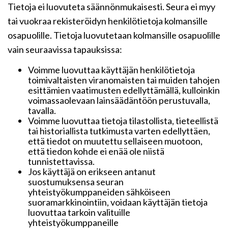
Tietoja ei luovuteta säännönmukaisesti. Seura ei myy
tai vuokraa rekisteröidyn henkilötietoja kolmansille
osapuolille. Tietoja luovutetaan kolmansille osapuolille
vain seuraavissa tapauksissa:
Voimme luovuttaa käyttäjän henkilötietoja
toimivaltaisten viranomaisten tai muiden tahojen
esittämien vaatimusten edellyttämällä, kulloinkin
voimassaolevaan lainsäädäntöön perustuvalla,
tavalla.
Voimme luovuttaa tietoja tilastollista, tieteellistä
tai historiallista tutkimusta varten edellyttäen,
että tiedot on muutettu sellaiseen muotoon,
että tiedon kohde ei enää ole niistä
tunnistettavissa.
Jos käyttäjä on erikseen antanut
suostumuksensa seuran
yhteistyökumppaneiden sähköiseen
suoramarkkinointiin, voidaan käyttäjän tietoja
luovuttaa tarkoin valituille
yhteistyökumppaneille