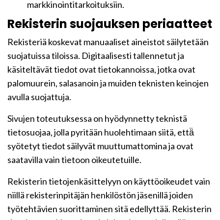
markkinointitarkoituksiin.
Rekisterin suojauksen periaatteet
Rekisteriä koskevat manuaaliset aineistot säilytetään
suojatuissa tiloissa. Digitaalisesti tallennetut ja
käsiteltävät tiedot ovat tietokannoissa, jotka ovat
palomuurein, salasanoin ja muiden teknisten keinojen
avulla suojattuja.
Sivujen toteutuksessa on hyödynnetty teknistä
tietosuojaa, jolla pyritään huolehtimaan siitä, että̈
syötetyt tiedot säilyvät muuttumattomina ja ovat
saatavilla vain tietoon oikeutetuille.
Rekisterin tietojenkäsittelyyn on käyttöoikeudet vain
niillä rekisterinpitäjän henkilöstön jäsenillä joiden
työtehtävien suorittaminen sitä edellyttää. Rekisterin