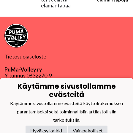
elämäntapaa
Tietosuojaseloste
PuMa-Volley ry
Y-tunnus
0832270-9
puma@puma-volley.fi
Käytämme sivustollamme
Linkki muihin yhteystietoihin
evästeitä
PuMa-Webmail
Käytämme sivustollamme evästeitä käyttökokemuksen
parantamiseksi sekä toiminnallisiin ja tilastollisiin
tarkoituksiin.
Hyväksy kaikki
Vain pakolliset