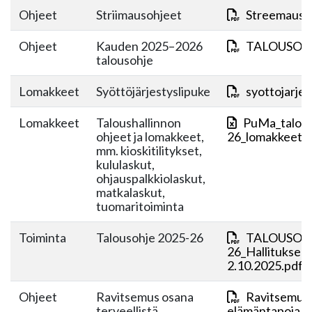
Ohjeet
Striimausohjeet
Streemaus-o
Ohjeet
Kauden 2025–2026
TALOUSOHJ
talousohje
Lomakkeet
Syöttöjärjestyslipuke
syottojarjes
Lomakkeet
Taloushallinnon
PuMa_talous
ohjeet ja lomakkeet,
26_lomakkeet+j
mm. kioskitilitykset,
kululaskut,
ohjauspalkkiolaskut,
matkalaskut,
tuomaritoiminta
Toiminta
Talousohje 2025-26
TALOUSOHJ
26_Hallituksen
2.10.2025.pdf
Ohjeet
Ravitsemus osana
Ravitsemus o
terveellistä
elämäntapoja 18