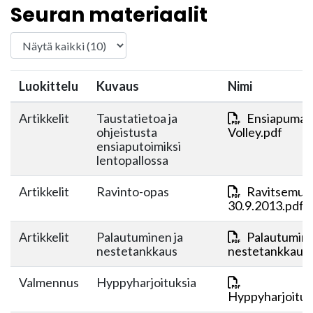
Seuran materiaalit
Luokittelu
Kuvaus
Nimi
Artikkelit
Taustatietoa ja
Ensiapumate
ohjeistusta
Volley.pdf
ensiaputoimiksi
lentopallossa
Artikkelit
Ravinto-opas
Ravitsemus
30.9.2013.pdf
Artikkelit
Palautuminen ja
Palautumine
nestetankkaus
nestetankkaus.
Valmennus
Hyppyharjoituksia
Hyppyharjoituk