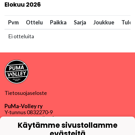
Elokuu
2026
Pvm
Ottelu
Paikka
Sarja
Joukkue
Tulo
Ei otteluita
Tietosuojaseloste
PuMa-Volley ry
Y-tunnus
0832270-9
puma@puma-volley.fi
Käytämme sivustollamme
Linkki muihin yhteystietoihin
evästeitä