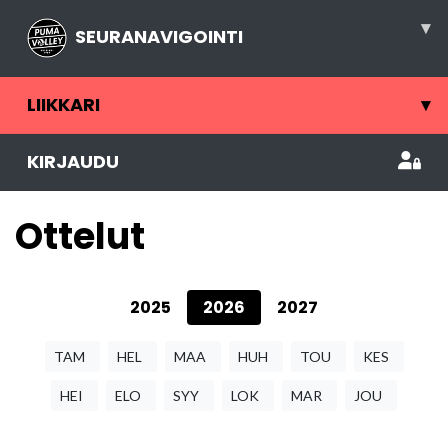
▾
SEURANAVIGOINTI
LIIKKARI
▾
KIRJAUDU
Ottelut
2025
2026
2027
TAM
HEL
MAA
HUH
TOU
KES
HEI
ELO
SYY
LOK
MAR
JOU