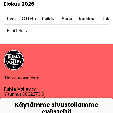
Elokuu
2026
Pvm
Ottelu
Paikka
Sarja
Joukkue
Tulo
Ei otteluita
Tietosuojaseloste
PuMa-Volley ry
Y-tunnus
0832270-9
puma@puma-volley.fi
Käytämme sivustollamme
Linkki muihin yhteystietoihin
evästeitä