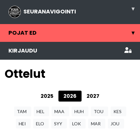
▾
SEURANAVIGOINTI
POJAT ED
▾
KIRJAUDU
Ottelut
2025
2026
2027
TAM
HEL
MAA
HUH
TOU
KES
HEI
ELO
SYY
LOK
MAR
JOU