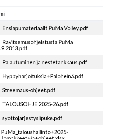
mi
Ensiapumateriaalit PuMa Volley.pdf
Ravitsemusohjeistusta PuMa
.9.2013.pdf
Palautuminen ja nestetankkaus.pdf
Hyppyharjoituksia+Paloheinä.pdf
Streemaus-ohjeet.pdf
TALOUSOHJE 2025-26.pdf
syottojarjestyslipuke.pdf
PuMa_taloushallinto+2025-
_lomakkeet+ja+ohjeet.xlsx