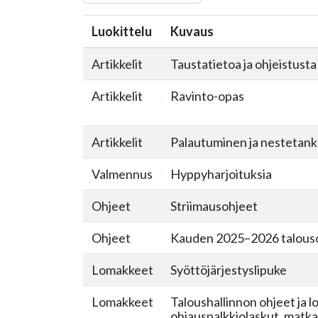
Luokittelu
Kuvaus
Artikkelit
Taustatietoa ja ohjeistusta
Artikkelit
Ravinto-opas
Artikkelit
Palautuminen ja nestetan
Valmennus
Hyppyharjoituksia
Ohjeet
Striimausohjeet
Ohjeet
Kauden 2025–2026 talous
Lomakkeet
Syöttöjärjestyslipuke
Lomakkeet
Taloushallinnon ohjeet ja l
ohjauspalkkiolaskut, matka