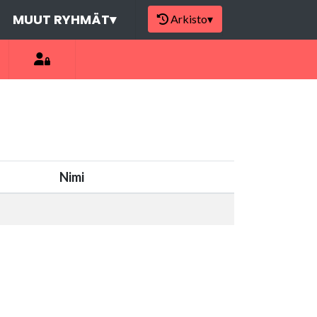
MUUT RYHMÄT
▾
Arkisto
▾
Nimi