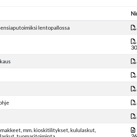
Ni
 ensiaputoimiksi lentopallossa
30
kkaus
ohje
omakkeet, mm. kioskitilitykset, kululaskut,
laskut, tuomaritoiminta
26