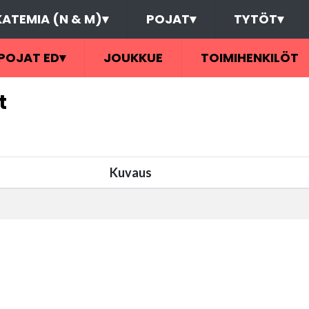
ATEMIA (N & M)
▾
POJAT
▾
TYTÖT
▾
POJAT ED
▾
JOUKKUE
TOIMIHENKILÖT
t
Kuvaus