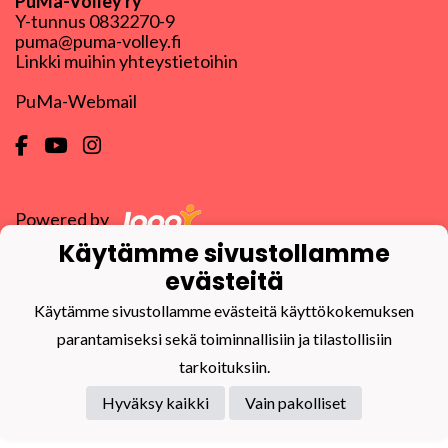
PuMa-Volley ry
Y-tunnus
0832270-9
puma@puma-volley.fi
Linkki muihin yhteystietoihin
PuMa-Webmail
Powered by
Käytämme sivustollamme
evästeitä
Käytämme sivustollamme evästeitä käyttökokemuksen
parantamiseksi sekä toiminnallisiin ja tilastollisiin
tarkoituksiin.
Hyväksy kaikki
Vain pakolliset