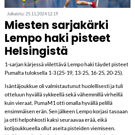
Julkaistu
:
25.11.2024
12.19
Miesten sarjakärki
Lempo haki pisteet
Helsingistä
1-sarjan kärjessä viilettävä Lempo haki täydet pisteet
Pumalta tuloksella 1-3 (25-19, 13-25, 16-25, 20-25).
Isäntäjoukkue oli valmistautunut huolellisesti ja tuli
otteluun hyvällä sykkeellä sekä vähemmillä virheillä
kuin vieraat. PumaM1 otti omalla hyvällä pelillä
ensimmäisen erän. Sen jälkeen Lempo korjasi tasoaan
ja otti helpohkosti kaksi seuraavaa erää, eikä
kotijoukkueella ollut aseita pisteiden viemiseen.