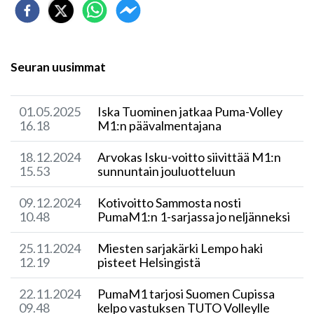
Seuran uusimmat
01.05.2025
Iska Tuominen jatkaa Puma-Volley
16.18
M1:n päävalmentajana
18.12.2024
Arvokas Isku-voitto siivittää M1:n
15.53
sunnuntain jouluotteluun
09.12.2024
Kotivoitto Sammosta nosti
10.48
PumaM1:n 1-sarjassa jo neljänneksi
25.11.2024
Miesten sarjakärki Lempo haki
12.19
pisteet Helsingistä
22.11.2024
​PumaM1 tarjosi Suomen Cupissa
09.48
kelpo vastuksen TUTO Volleylle