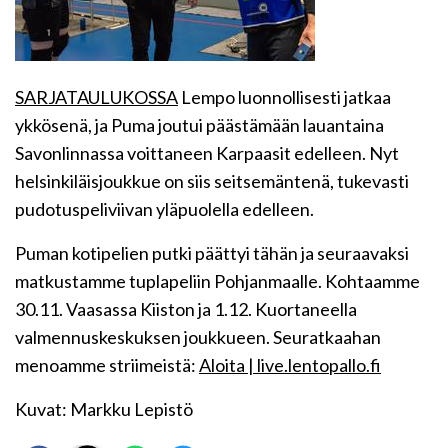
SARJATAULUKOSSA
Lempo luonnollisesti jatkaa
ykkösenä, ja Puma joutui päästämään lauantaina
Savonlinnassa voittaneen Karpaasit edelleen. Nyt
helsinkiläisjoukkue on siis seitsemäntenä, tukevasti
pudotuspeliviivan yläpuolella edelleen.
Puman kotipelien putki päättyi tähän ja seuraavaksi
matkustamme tuplapeliin Pohjanmaalle. Kohtaamme
30.11. Vaasassa Kiiston ja 1.12. Kuortaneella
valmennuskeskuksen joukkueen. Seuratkaahan
menoamme striimeistä:
Aloita | live.lentopallo.fi
Kuvat: Markku Lepistö