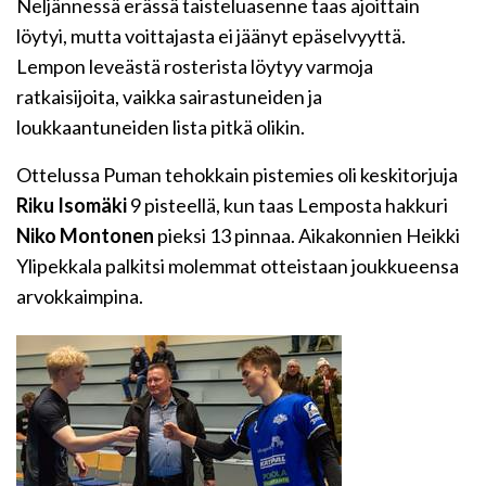
Neljännessä erässä taisteluasenne taas ajoittain
löytyi, mutta voittajasta ei jäänyt epäselvyyttä.
Lempon leveästä rosterista löytyy varmoja
ratkaisijoita, vaikka sairastuneiden ja
loukkaantuneiden lista pitkä olikin.
Ottelussa Puman tehokkain pistemies oli keskitorjuja
Riku Isomäki
9 pisteellä, kun taas Lemposta hakkuri
Niko Montonen
pieksi 13 pinnaa. Aikakonnien Heikki
Ylipekkala palkitsi molemmat otteistaan joukkueensa
arvokkaimpina.