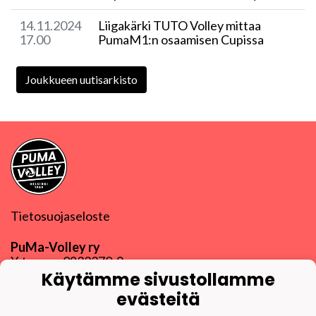
14.11.2024
Liigakärki TUTO Volley mittaa
17.00
PumaM1:n osaamisen Cupissa
Joukkueen uutisarkisto
Tietosuojaseloste
PuMa-Volley ry
Y-tunnus
0832270-9
puma@puma-volley.fi
Käytämme sivustollamme
Linkki muihin yhteystietoihin
evästeitä