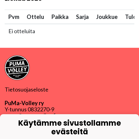
Pvm
Ottelu
Paikka
Sarja
Joukkue
Tulo
Ei otteluita
Tietosuojaseloste
PuMa-Volley ry
Y-tunnus
0832270-9
puma@puma-volley.fi
Käytämme sivustollamme
Linkki muihin yhteystietoihin
evästeitä
PuMa-Webmail