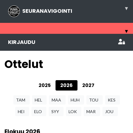
▾
SEURANAVIGOINTI
▾
KIRJAUDU
Ottelut
2025
2026
2027
TAM
HEL
MAA
HUH
TOU
KES
HEI
ELO
SYY
LOK
MAR
JOU
Elokuu
2026