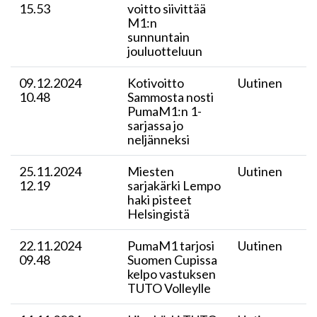
15.53
voitto siivittää
M1:n
sunnuntain
jouluotteluun
09.12.2024
Kotivoitto
Uutinen
10.48
Sammosta nosti
PumaM1:n 1-
sarjassa jo
neljänneksi
25.11.2024
Miesten
Uutinen
12.19
sarjakärki Lempo
haki pisteet
Helsingistä
22.11.2024
​PumaM1 tarjosi
Uutinen
09.48
Suomen Cupissa
kelpo vastuksen
TUTO Volleylle