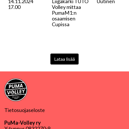
14.11.2024
Liigakärki TUTO
Uutinen
17.00
Volley mittaa
PumaM1:n
osaamisen
Cupissa
Lataa lisää
Tietosuojaseloste
PuMa-Volley ry
Y-tunnus
0832270-9