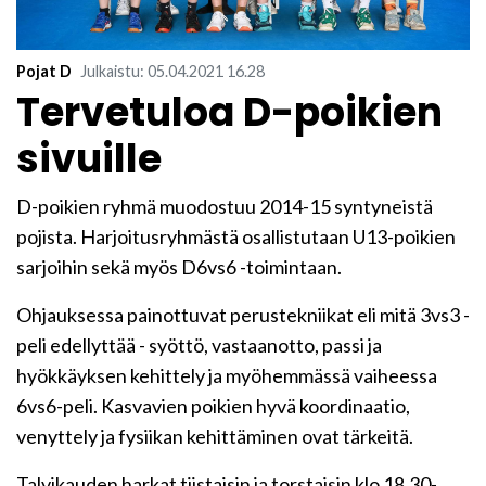
Pojat D
Julkaistu
:
05.04.2021
16.28
Tervetuloa D-poikien
sivuille
D-poikien ryhmä muodostuu 2014-15 syntyneistä
pojista. Harjoitusryhmästä osallistutaan U13-poikien
sarjoihin sekä myös D6vs6 -toimintaan.
Ohjauksessa painottuvat perustekniikat eli mitä 3vs3 -
peli edellyttää - syöttö, vastaanotto, passi ja
hyökkäyksen kehittely ja myöhemmässä vaiheessa
6vs6-peli. Kasvavien poikien hyvä koordinaatio,
venyttely ja fysiikan kehittäminen ovat tärkeitä.
Talvikauden harkat tiistaisin ja torstaisin klo 18.30-