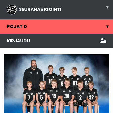
▾
SEURANAVIGOINTI
POJAT D
▾
KIRJAUDU