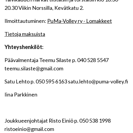
20.30 Viikin Norssilla, Kevätkatu 2.
Ilmoittautuminen:
PuMa-Volley ry - Lomakkeet
Tietoja maksuista
Yhteyshenkilöt:
Päävalmentaja Teemu Silaste p. 040 528 5547
teemu.silaste@gmail.com
Satu Lehto p. 050 595 6163 satu.lehto@puma-volley.fi
Iina Parkkinen
Joukkueenjohtajat Risto Einiö p. 050 538 1998
ristoeinio@gmail.com