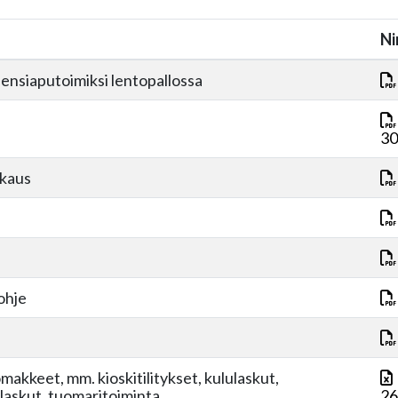
Ni
 ensiaputoimiksi lentopallossa
30
kkaus
ohje
omakkeet, mm. kioskitilitykset, kululaskut,
laskut, tuomaritoiminta
26