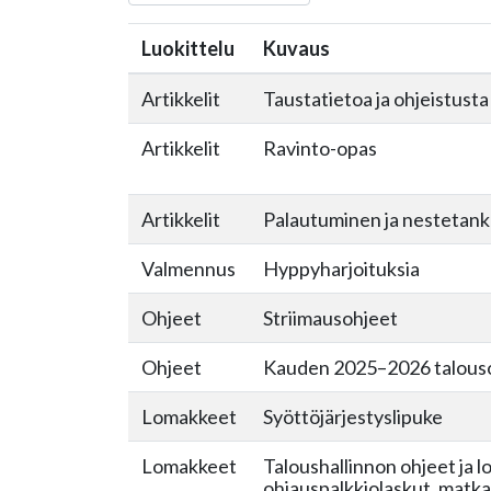
Luokittelu
Kuvaus
Artikkelit
Taustatietoa ja ohjeistusta
Artikkelit
Ravinto-opas
Artikkelit
Palautuminen ja nestetan
Valmennus
Hyppyharjoituksia
Ohjeet
Striimausohjeet
Ohjeet
Kauden 2025–2026 talous
Lomakkeet
Syöttöjärjestyslipuke
Lomakkeet
Taloushallinnon ohjeet ja l
ohjauspalkkiolaskut, matka