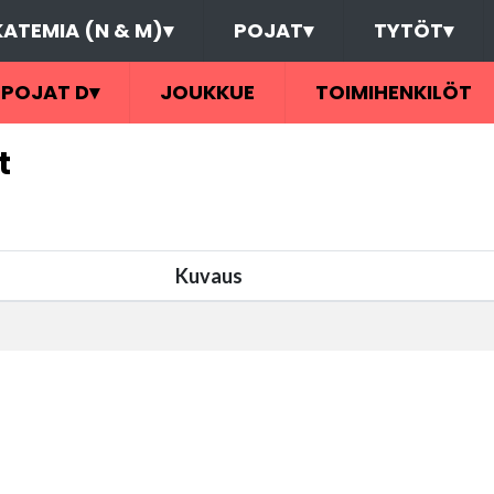
ATEMIA (N & M)
▾
POJAT
▾
TYTÖT
▾
POJAT D
▾
JOUKKUE
TOIMIHENKILÖT
t
Kuvaus