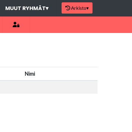
MUUT RYHMÄT
▾
Arkisto
▾
Nimi