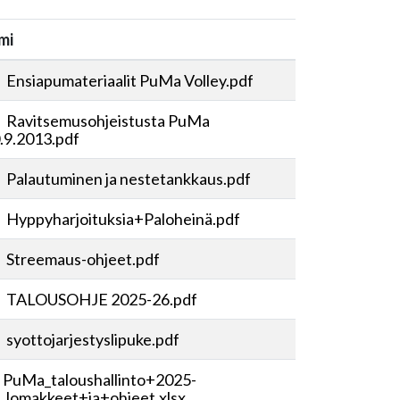
mi
Ensiapumateriaalit PuMa Volley.pdf
Ravitsemusohjeistusta PuMa
.9.2013.pdf
Palautuminen ja nestetankkaus.pdf
Hyppyharjoituksia+Paloheinä.pdf
Streemaus-ohjeet.pdf
TALOUSOHJE 2025-26.pdf
syottojarjestyslipuke.pdf
PuMa_taloushallinto+2025-
_lomakkeet+ja+ohjeet.xlsx