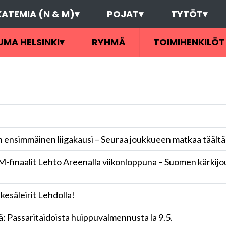
ATEMIA (N & M)
▾
POJAT
▾
TYTÖT
▾
UMA HELSINKI
▾
RYHMÄ
TOIMIHENKILÖT
 ensimmäinen liigakausi – Seuraa joukkueen matkaa täältä
M-finaalit Lehto Areenalla viikonloppuna – Suomen kärkij
t kesäleirit Lehdolla!
illä: Passaritaidoista huippuvalmennusta la 9.5.