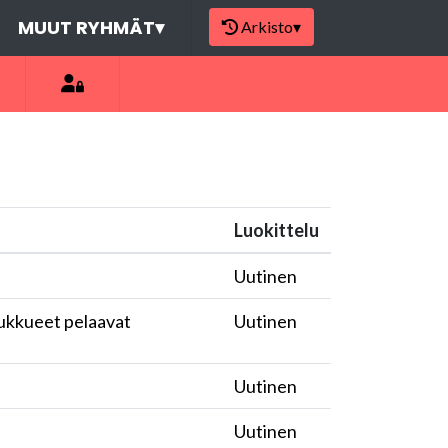
MUUT RYHMÄT
▾
Arkisto
▾
Luokittelu
Uutinen
oukkueet pelaavat
Uutinen
Uutinen
Uutinen