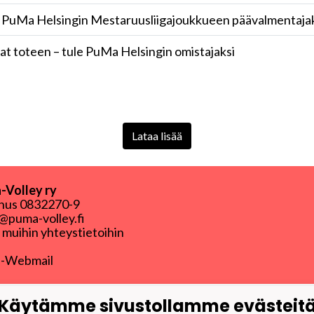
 PuMa Helsingin Mestaruusliigajoukkueen päävalmentaja
t toteen – tule PuMa Helsingin omistajaksi
Lataa lisää
Volley ry
nnus
0832270-9
puma-volley.fi
i muihin yhteystietoihin
-Webmail
Käytämme sivustollamme evästeit