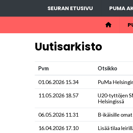
SEURAN ETUSIVU
PUMA AK
P
Uutisarkisto
Pvm
Otsikko
01.06.2026 15.34
PuMa Helsingin
11.05.2026 18.57
​U20-tyttöjen S
Helsingissä
06.05.2026 11.31
​B-ikäisille oma
16.04.2026 17.10
Lisää tilaa leir