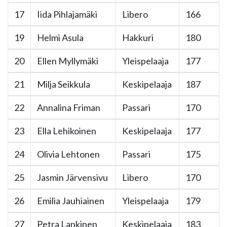
17
Iida Pihlajamäki
Libero
166
19
Helmi Asula
Hakkuri
180
20
Ellen Myllymäki
Yleispelaaja
177
21
Milja Seikkula
Keskipelaaja
187
22
Annalina Friman
Passari
170
23
Ella Lehikoinen
Keskipelaaja
177
24
Olivia Lehtonen
Passari
175
25
Jasmin Järvensivu
Libero
170
26
Emilia Jauhiainen
Yleispelaaja
179
27
Petra Lankinen
Keskipelaaja
183