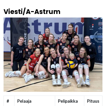
Viesti/A-Astrum
#
Pelaaja
Pelipaikka
Pituus