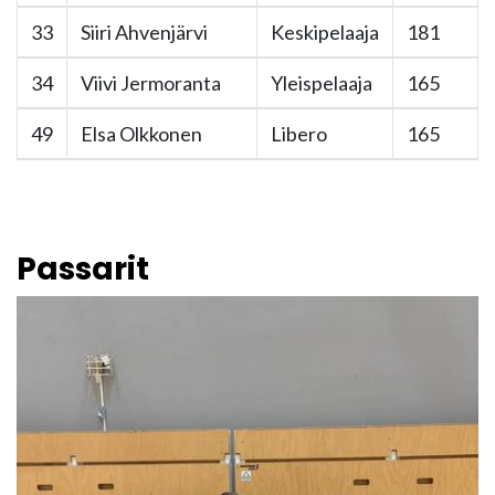
33
Siiri Ahvenjärvi
Keskipelaaja
181
34
Viivi Jermoranta
Yleispelaaja
165
49
Elsa Olkkonen
Libero
165
Passarit