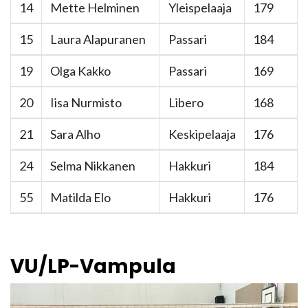
14
Mette Helminen
Yleispelaaja
179
15
Laura Alapuranen
Passari
184
19
Olga Kakko
Passari
169
20
Iisa Nurmisto
Libero
168
21
Sara Alho
Keskipelaaja
176
24
Selma Nikkanen
Hakkuri
184
55
Matilda Elo
Hakkuri
176
VU/LP-Vampula