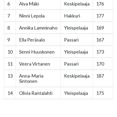
6
Alva Mäki
Keskipelaaja
176
7
Ninni Lepola
Hakkuri
177
8
Annika Lamminaho
Yleispelaaja
169
9
Ella Peräsalo
Passari
167
10
Senni Huuskonen
Yleispelaaja
173
11
Veera Virtanen
Passari
170
13
Anna-Maria
Keskipelaaja
187
Sintonen
14
Olivia Rantalahti
Yleispelaaja
175