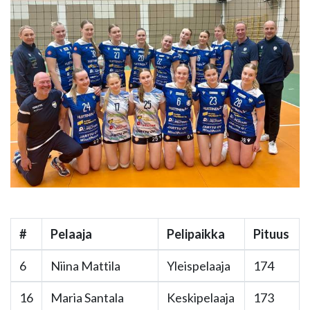
#
Pelaaja
Pelipaikka
Pituus
6
Niina Mattila
Yleispelaaja
174
16
Maria Santala
Keskipelaaja
173