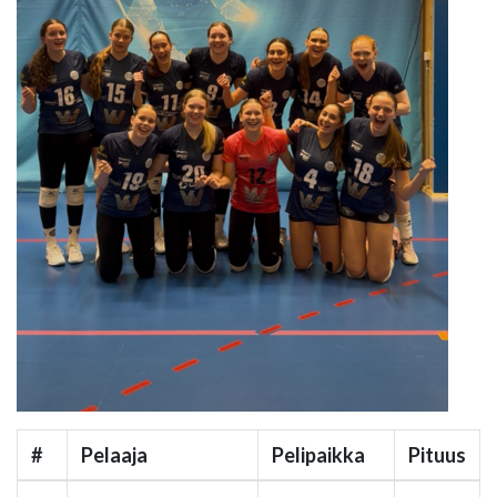
#
Pelaaja
Pelipaikka
Pituus