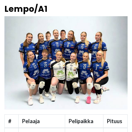
Lempo/A1
#
Pelaaja
Pelipaikka
Pituus