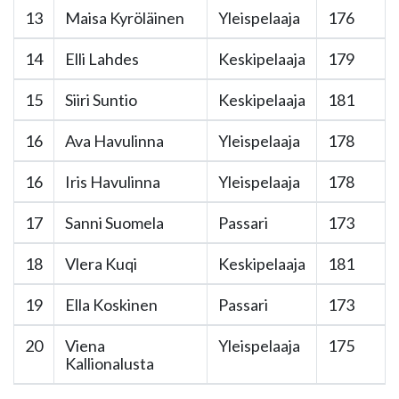
13
Maisa Kyröläinen
Yleispelaaja
176
14
Elli Lahdes
Keskipelaaja
179
15
Siiri Suntio
Keskipelaaja
181
16
Ava Havulinna
Yleispelaaja
178
16
Iris Havulinna
Yleispelaaja
178
17
Sanni Suomela
Passari
173
18
Vlera Kuqi
Keskipelaaja
181
19
Ella Koskinen
Passari
173
20
Viena
Yleispelaaja
175
Kallionalusta