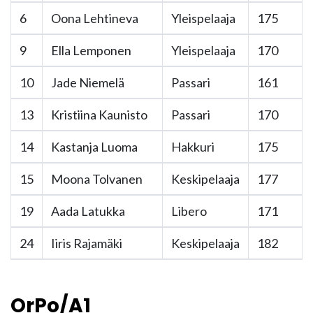
6
Oona Lehtineva
Yleispelaaja
175
9
Ella Lemponen
Yleispelaaja
170
10
Jade Niemelä
Passari
161
13
Kristiina Kaunisto
Passari
170
14
Kastanja Luoma
Hakkuri
175
15
Moona Tolvanen
Keskipelaaja
177
19
Aada Latukka
Libero
171
24
Iiris Rajamäki
Keskipelaaja
182
OrPo/A1