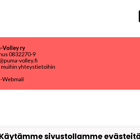
Volley ry
nnus
0832270-9
puma-volley.fi
i muihin yhteystietoihin
-Webmail
Käytämme sivustollamme evästeit