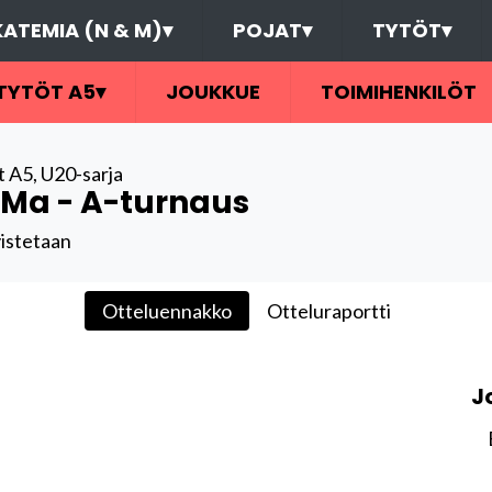
ATEMIA (N & M)
▾
POJAT
▾
TYTÖT
▾
TYTÖT A5
▾
JOUKKUE
TOIMIHENKILÖT
t A5
,
U20-sarja
Ma - A-turnaus
istetaan
Otteluennakko
Otteluraportti
J