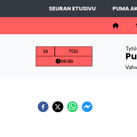
SEURAN ETUSIVU
PUMA AK
Tytö
16
TOU
Pu
09.00
Vahv