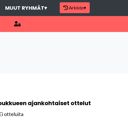
MUUT RYHMÄT
▾
Arkisto
▾
oukkueen ajankohtaiset ottelut
Ei otteluita