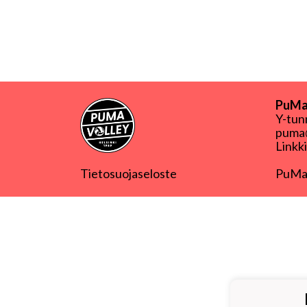
PuMa-
Y-tu
puma@
Linkk
Tietosuojaseloste
PuMa