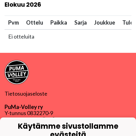
Elokuu
2026
Pvm
Ottelu
Paikka
Sarja
Joukkue
Tulo
Ei otteluita
Tietosuojaseloste
PuMa-Volley ry
Y-tunnus
0832270-9
puma@puma-volley.fi
Käytämme sivustollamme
Linkki muihin yhteystietoihin
evästeitä