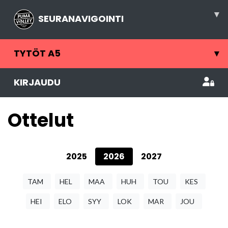
▾
SEURANAVIGOINTI
TYTÖT A5
▾
KIRJAUDU
Ottelut
2025
2026
2027
TAM
HEL
MAA
HUH
TOU
KES
HEI
ELO
SYY
LOK
MAR
JOU