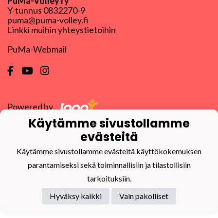
PuMa-Volley ry
Y-tunnus
0832270-9
puma@puma-volley.fi
Linkki muihin yhteystietoihin
PuMa-Webmail
Powered by
Käytämme sivustollamme
evästeitä
Käytämme sivustollamme evästeitä käyttökokemuksen
parantamiseksi sekä toiminnallisiin ja tilastollisiin
tarkoituksiin.
Hyväksy kaikki
Vain pakolliset