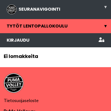
▾
SEURANAVIGOINTI
TYTÖT LENTOPALLOKOULU
▾
KIRJAUDU
Ei lomakkeita
Tietosuojaseloste