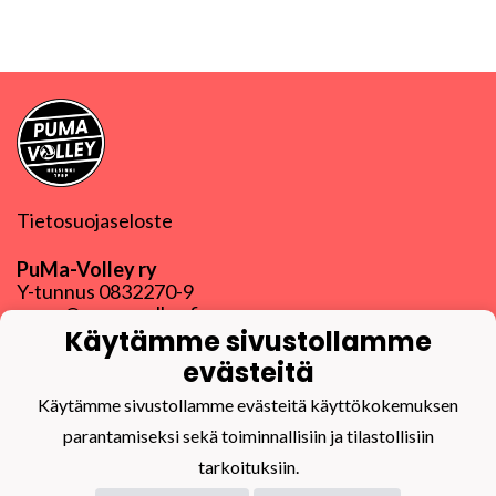
Tietosuojaseloste
PuMa-Volley ry
Y-tunnus
0832270-9
puma@puma-volley.fi
Käytämme sivustollamme
Linkki muihin yhteystietoihin
evästeitä
PuMa-Webmail
Käytämme sivustollamme evästeitä käyttökokemuksen
parantamiseksi sekä toiminnallisiin ja tilastollisiin
tarkoituksiin.