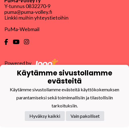
PuMa-Volley ry
Y-tunnus
0832270-9
puma@puma-volley.fi
Linkki muihin yhteystietoihin
PuMa-Webmail
Powered by
Käytämme sivustollamme
evästeitä
Käytämme sivustollamme evästeitä käyttökokemuksen
parantamiseksi sekä toiminnallisiin ja tilastollisiin
tarkoituksiin.
Hyväksy kaikki
Vain pakolliset