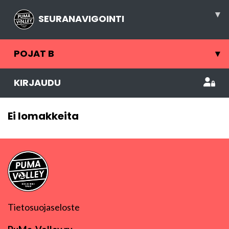
▾
SEURANAVIGOINTI
POJAT B
▾
KIRJAUDU
Ei lomakkeita
Tietosuojaseloste