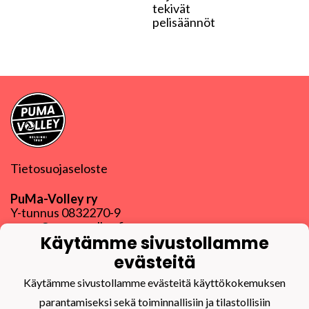
tekivät
pelisäännöt
Tietosuojaseloste
PuMa-Volley ry
Y-tunnus
0832270-9
puma@puma-volley.fi
Käytämme sivustollamme
Linkki muihin yhteystietoihin
evästeitä
PuMa-Webmail
Käytämme sivustollamme evästeitä käyttökokemuksen
parantamiseksi sekä toiminnallisiin ja tilastollisiin