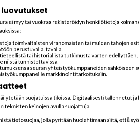
 luovutukset
ra ei myy tai vuokraa rekisteröidyn henkilötietoja kolmansi
pauksissa:
toja toimivaltaisten viranomaisten tai muiden tahojen esi
töön perustuvalla, tavalla.
 tieteellistä tai historiallista tutkimusta varten edellyttäe
 niistä tunnistettavissa.
ostumuksensa seuran yhteistyökumppaneiden sähköiseen su
hteistyökumppaneille markkinointitarkoituksiin.
aatteet
ilytetään suojatuissa tiloissa. Digitaalisesti tallennetut ja
n teknisten keinojen avulla suojattuja.
tä tietosuojaa, jolla pyritään huolehtimaan siitä, että̈ s