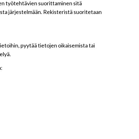
iden työtehtävien suorittaminen sitä
sta järjestelmään. Rekisteristä suoritetaan
etoihin, pyytää tietojen oikaisemista tai
elyä.
a: