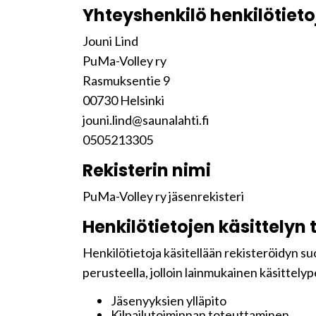
Yhteyshenkilö henkilötieto
Jouni Lind
PuMa-Volley ry
Rasmuksentie 9
00730 Helsinki
jouni.lind@saunalahti.fi
0505213305
Rekisterin nimi
PuMa-Volley ry jäsenrekisteri
Henkilötietojen käsittelyn 
Henkilötietoja käsitellään rekisteröidyn s
perusteella, jolloin lainmukainen käsittelyp
Jäsenyyksien ylläpito
Kilpailutoiminnan toteuttaminen