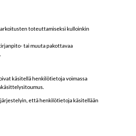
tarkoitusten toteuttamiseksi kulloinkin
irjanpito- tai muuta pakottavaa
.
ivat käsitellä henkilötietoja voimassa
nkäsittelysitoumus.
rjestelyin, että henkilötietoja käsitellään