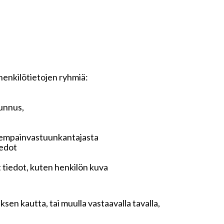
 henkilötietojen ryhmiä:
tunnus,
anhempainvastuunkantajasta
iedot
t tiedot, kuten henkilön kuva
sen kautta, tai muulla vastaavalla tavalla,