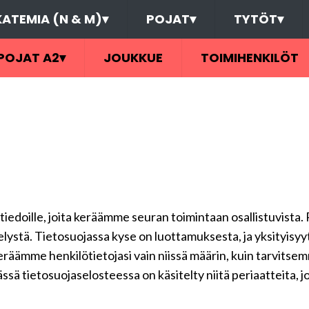
ATEMIA (N & M)
▾
POJAT
▾
TYTÖT
▾
POJAT A2
▾
JOUKKUE
TOIMIHENKILÖT
ötiedoille, joita keräämme seuran toimintaan osallistuvista. 
telystä. Tietosuojassa kyse on luottamuksesta, ja yksityisy
keräämme henkilötietojasi vain niissä määrin, kuin tarvits
ssä tietosuojaselosteessa on käsitelty niitä periaatteita, j