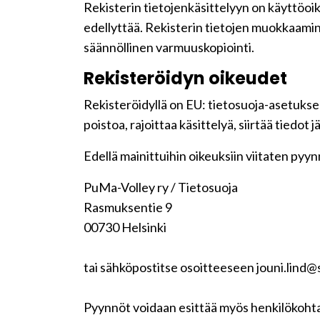
Rekisterin tietojenkäsittelyyn on käyttöoike
edellyttää. Rekisterin tietojen muokkaamin
säännöllinen varmuuskopiointi.
Rekisteröidyn oikeudet
Rekisteröidyllä on EU: tietosuoja-asetuksen
poistoa, rajoittaa käsittelyä, siirtää tiedot
Edellä mainittuihin oikeuksiin viitaten pyynnö
PuMa-Volley ry / Tietosuoja
Rasmuksentie 9
00730 Helsinki
tai sähköpostitse osoitteeseen jouni.lind@s
Pyynnöt voidaan esittää myös henkilökohta