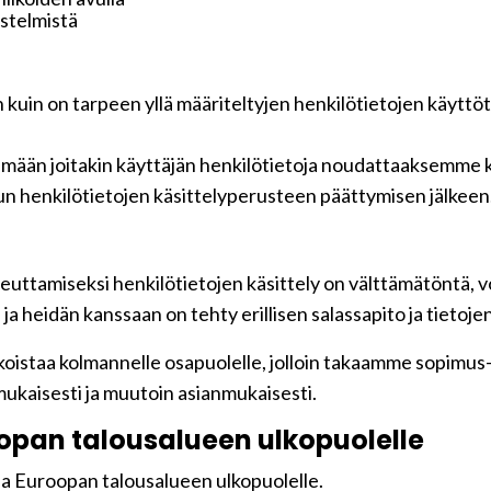
jestelmistä
n kuin on tarpeen yllä määriteltyjen henkilötietojen käyttö
tämään joitakin käyttäjän henkilötietoja noudattaaksemme k
n henkilötietojen käsittelyperusteen päättymisen jälkeen
euttamiseksi henkilötietojen käsittely on välttämätöntä, vo
a heidän kanssaan on tehty erillisen salassapito ja tietoje
oistaa kolmannelle osapuolelle, jolloin takaamme sopimus-jä
ukaisesti ja muutoin asianmukaisesti.
roopan talousalueen ulkopuolelle
 ja Euroopan talousalueen ulkopuolelle.