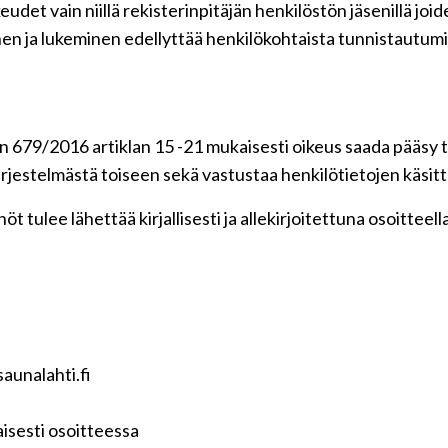
udet vain niillä rekisterinpitäjän henkilöstön jäsenillä jo
en ja lukeminen edellyttää henkilökohtaista tunnistautumi
 679/2016 artiklan 15 -21 mukaisesti oikeus saada pääsy ti
 järjestelmästä toiseen sekä vastustaa henkilötietojen käsitt
t tulee lähettää kirjallisesti ja allekirjoitettuna osoitteell
aunalahti.fi
isesti osoitteessa