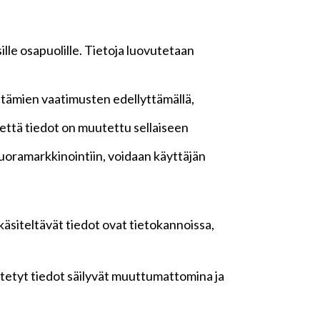
lle osapuolille. Tietoja luovutetaan
ttämien vaatimusten edellyttämällä,
n, että tiedot on muutettu sellaiseen
oramarkkinointiin, voidaan käyttäjän
 käsiteltävät tiedot ovat tietokannoissa,
yötetyt tiedot säilyvät muuttumattomina ja