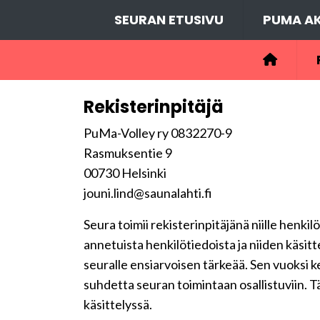
SEURAN ETUSIVU
PUMA AK
Rekisterinpitäjä
PuMa-Volley ry 0832270-9
Rasmuksentie 9
00730 Helsinki
jouni.lind@saunalahti.fi
Seura toimii rekisterinpitäjänä niille henkil
annetuista henkilötiedoista ja niiden käsit
seuralle ensiarvoisen tärkeää. Sen vuoksi 
suhdetta seuran toimintaan osallistuviin. Tä
käsittelyssä.