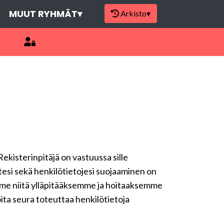
MUUT RYHMÄT
▾
Arkisto
▾
Rekisterinpitäjä on vastuussa sille
ytesi sekä henkilötietojesi suojaaminen on
emme niitä ylläpitääksemme ja hoitaaksemme
oita seura toteuttaa henkilötietoja