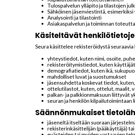
Tulospalvelun ylläpito ja tilastojen jul
Sähköinen jäsenviestintä, esimerkiksi
Analysointi ja tilastointi
Asiakaspalvelun ja toiminnan toteutt
Käsiteltävät henkilötietoje
Seura käsittelee rekisteröidystä seuraavia 
yhteystiedot, kuten nimi, osoite, puh
rekisteröitymistiedot, kuten käyttäjä
demografiatiedot, kuten ikä, sukupuoli 
mahdolliset luvat ja suostumukset
jäsensuhdetta koskevat tiedot, kuten,
ottelutilastot, kuten, ottelut, maalit,
palkan- ja palkkionmaksuun liittyvät y
seuran ja henkilön kilpailutoimintaan 
Säännönmukaiset tietoläh
jäseneltä itseltään suoraan järjestelmä
rekisterinkäsittelijän (pääkäyttäjä) ta
evästeiden tai muiden vastaavien tekn