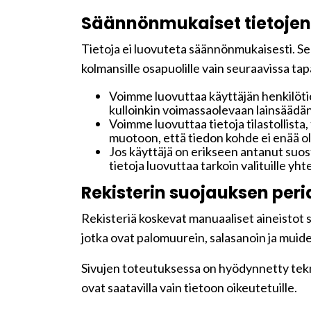
Säännönmukaiset tietojen
Tietoja ei luovuteta säännönmukaisesti. Seu
kolmansille osapuolille vain seuraavissa ta
Voimme luovuttaa käyttäjän henkilötie
kulloinkin voimassaolevaan lainsäädän
Voimme luovuttaa tietoja tilastollista,
muotoon, että tiedon kohde ei enää ole
Jos käyttäjä on erikseen antanut su
tietoja luovuttaa tarkoin valituille y
Rekisterin suojauksen peri
Rekisteriä koskevat manuaaliset aineistot sä
jotka ovat palomuurein, salasanoin ja muide
Sivujen toteutuksessa on hyödynnetty teknis
ovat saatavilla vain tietoon oikeutetuille.