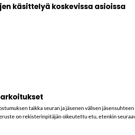
jen käsittelyä koskevissa asioissa
tarkoitukset
uostumuksen taikka seuran ja jäsenen välisen jäsensuhteen
eruste on rekisterinpitäjän oikeutettu etu, etenkin seuraavi