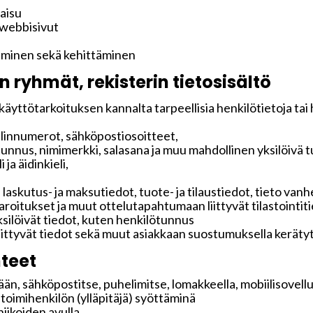
kaisu
 webbisivut
aminen sekä kehittäminen
n ryhmät, rekisterin tietosisältö
käyttötarkoituksen kannalta tarpeellisia henkilötietoja tai
elinnumerot, sähköpostiosoitteet,
tunnus, nimimerkki, salasana ja muu mahdollinen yksilöivä 
ja äidinkieli,
 laskutus- ja maksutiedot, tuote- ja tilaustiedot, tieto v
 varoitukset ja muut ottelutapahtumaan liittyvät tilastointit
ksilöivät tiedot, kuten henkilötunnus
liittyvät tiedot sekä muut asiakkaan suostumuksella keräty
teet
än, sähköpostitse, puhelimitse, lomakkeella, mobiilisovelluk
i toimihenkilön (ylläpitäjä) syöttäminä
iikoiden avulla