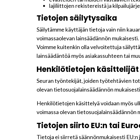
lajiliittojen rekistereistä ja kilpailujär
Tietojen säilytysaika
Säilytämme käyttäjän tietoja vain niin kaua
voimassaolevan lainsäädännön mukaisesti.
Voimme kuitenkin olla velvoitettuja säilyt
lainsäädäntöä myös asiakassuhteen tai muu
Henkilötietojen käsittelijät
Seuran työntekijät, joiden työtehtävien tot
olevan tietosuojalainsäädännön mukaisesti j
Henkilötietojen käsittelyä voidaan myös ulk
voimassa olevan tietosuojalainsäädännön m
Tietojen siirto EU:n tai Eu
Tietoja ei siirretä säännönmukaisesti EU:n