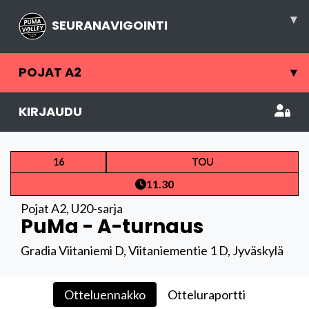
▾
SEURANAVIGOINTI
POJAT A2
▾
KIRJAUDU
16
TOU
11.30
Pojat A2
,
U20-sarja
PuMa - A-turnaus
Gradia Viitaniemi D, Viitaniementie 1 D, Jyväskylä
Otteluennakko
Otteluraportti