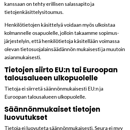
kanssaan on tehty erillisen salassapito ja
tietojenkäsittelysitoumus.
Henkilötietojen käsittelyä voidaan myös ulkoistaa
kolmannelle osapuolelle, jolloin takaamme sopimus-
järjestelyin, että henkilötietoja käsitellään voimassa
olevan tietosuojalainsäädännön mukaisesti ja muutoin
asianmukaisesti.
Tietojen siirto EU:n tai Euroopan
talousalueen ulkopuolelle
Tietoja ei siirretä säännönmukaisesti EU:n ja
Euroopan talousalueen ulkopuolelle.
Säännönmukaiset tietojen
luovutukset
Tietoja ei luovuteta säännönmukaisesti. Seura ei myy