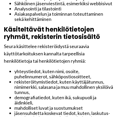
Sähköinen jäsenviestintä, esimerkiksi webbisivut
Analysointi ja tilastointi
Asiakaspalvelun ja toiminnan toteuttaminen
sekä kehittäminen
Käsiteltävät henkilötietojen
ryhmät, rekisterin tietosisältö
Seura käsittelee rekisteröidystä seuraavia
käyttötarkoituksen kannalta tarpeellisia
henkilötietoja tai henkilötietojen ryhmiä:
yhteystiedot, kuten nimi, osoite,
puhelinnumerot, sähköpostiosoitteet,
rekisteröitymistiedot, kuten käyttäjätunnus,
nimimerkki, salasana ja muu mahdollinen yksilöivä
tunnus,
demografiatiedot, kuten ikä, sukupuoli ja
äidinkieli,
mahdolliset luvat ja suostumukset
jäsensuhdetta koskevat tiedot, kuten, laskutus-