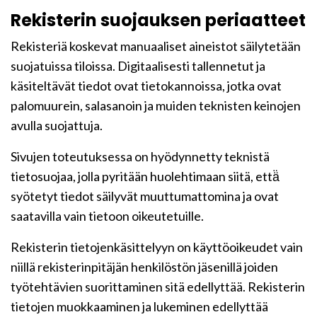
Rekisterin suojauksen periaatteet
Rekisteriä koskevat manuaaliset aineistot säilytetään
suojatuissa tiloissa. Digitaalisesti tallennetut ja
käsiteltävät tiedot ovat tietokannoissa, jotka ovat
palomuurein, salasanoin ja muiden teknisten keinojen
avulla suojattuja.
Sivujen toteutuksessa on hyödynnetty teknistä
tietosuojaa, jolla pyritään huolehtimaan siitä, että̈
syötetyt tiedot säilyvät muuttumattomina ja ovat
saatavilla vain tietoon oikeutetuille.
Rekisterin tietojenkäsittelyyn on käyttöoikeudet vain
niillä rekisterinpitäjän henkilöstön jäsenillä joiden
työtehtävien suorittaminen sitä edellyttää. Rekisterin
tietojen muokkaaminen ja lukeminen edellyttää