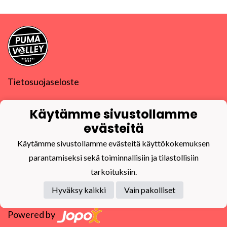
Tietosuojaseloste
PuMa-Volley ry
Käytämme sivustollamme
Y-tunnus
0832270-9
puma@puma-volley.fi
evästeitä
Linkki muihin yhteystietoihin
Käytämme sivustollamme evästeitä käyttökokemuksen
PuMa-Webmail
parantamiseksi sekä toiminnallisiin ja tilastollisiin
tarkoituksiin.
Hyväksy kaikki
Vain pakolliset
Powered by