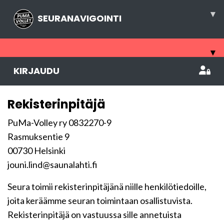
▾
SEURANAVIGOINTI
▾
KIRJAUDU
Rekisterinpitäjä
PuMa-Volley ry 0832270-9
Rasmuksentie 9
00730 Helsinki
jouni.lind@saunalahti.fi
Seura toimii rekisterinpitäjänä niille henkilötiedoille,
joita keräämme seuran toimintaan osallistuvista.
Rekisterinpitäjä on vastuussa sille annetuista