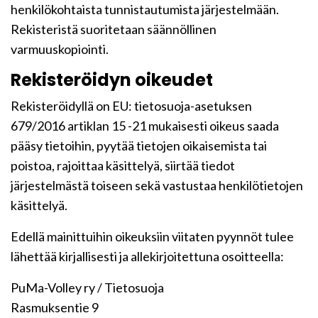
henkilökohtaista tunnistautumista järjestelmään.
Rekisteristä suoritetaan säännöllinen
varmuuskopiointi.
Rekisteröidyn oikeudet
Rekisteröidyllä on EU: tietosuoja-asetuksen
679/2016 artiklan 15 -21 mukaisesti oikeus saada
pääsy tietoihin, pyytää tietojen oikaisemista tai
poistoa, rajoittaa käsittelyä, siirtää tiedot
järjestelmästä toiseen sekä vastustaa henkilötietojen
käsittelyä.
Edellä mainittuihin oikeuksiin viitaten pyynnöt tulee
lähettää kirjallisesti ja allekirjoitettuna osoitteella:
PuMa-Volley ry / Tietosuoja
Rasmuksentie 9