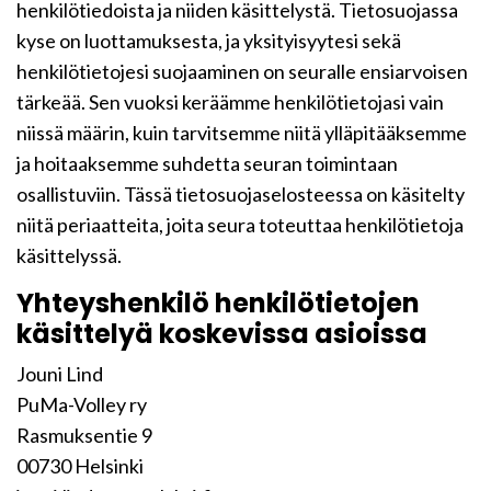
henkilötiedoista ja niiden käsittelystä. Tietosuojassa
kyse on luottamuksesta, ja yksityisyytesi sekä
henkilötietojesi suojaaminen on seuralle ensiarvoisen
tärkeää. Sen vuoksi keräämme henkilötietojasi vain
niissä määrin, kuin tarvitsemme niitä ylläpitääksemme
ja hoitaaksemme suhdetta seuran toimintaan
osallistuviin. Tässä tietosuojaselosteessa on käsitelty
niitä periaatteita, joita seura toteuttaa henkilötietoja
käsittelyssä.
Yhteyshenkilö henkilötietojen
käsittelyä koskevissa asioissa
Jouni Lind
PuMa-Volley ry
Rasmuksentie 9
00730 Helsinki