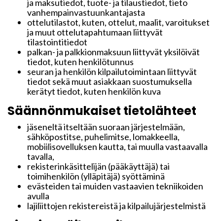
ja maksutiedot, tuote- ja tilaustiedot, tieto
vanhempainvastuunkantajasta
ottelutilastot, kuten, ottelut, maalit, varoitukset
ja muut ottelutapahtumaan liittyvät
tilastointitiedot
palkan- ja palkkionmaksuun liittyvät yksilöivät
tiedot, kuten henkilötunnus
seuran ja henkilön kilpailutoimintaan liittyvät
tiedot sekä muut asiakkaan suostumuksella
kerätyt tiedot, kuten henkilön kuva
Säännönmukaiset tietolähteet
jäseneltä itseltään suoraan järjestelmään,
sähköpostitse, puhelimitse, lomakkeella,
mobiilisovelluksen kautta, tai muulla vastaavalla
tavalla,
rekisterinkäsittelijän (pääkäyttäjä) tai
toimihenkilön (ylläpitäjä) syöttäminä
evästeiden tai muiden vastaavien tekniikoiden
avulla
lajiliittojen rekistereistä ja kilpailujärjestelmistä