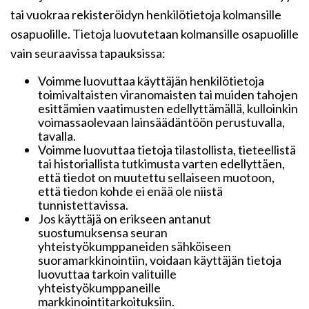
tai vuokraa rekisteröidyn henkilötietoja kolmansille
osapuolille. Tietoja luovutetaan kolmansille osapuolille
vain seuraavissa tapauksissa:
Voimme luovuttaa käyttäjän henkilötietoja
toimivaltaisten viranomaisten tai muiden tahojen
esittämien vaatimusten edellyttämällä, kulloinkin
voimassaolevaan lainsäädäntöön perustuvalla,
tavalla.
Voimme luovuttaa tietoja tilastollista, tieteellistä
tai historiallista tutkimusta varten edellyttäen,
että tiedot on muutettu sellaiseen muotoon,
että tiedon kohde ei enää ole niistä
tunnistettavissa.
Jos käyttäjä on erikseen antanut
suostumuksensa seuran
yhteistyökumppaneiden sähköiseen
suoramarkkinointiin, voidaan käyttäjän tietoja
luovuttaa tarkoin valituille
yhteistyökumppaneille
markkinointitarkoituksiin.