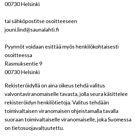
00730 Helsinki
tai sähköpostitse osoitteeseen
jouni.lind@saunalahti.fi
Pyynnöt voidaan esittää myös henkilökohtaisesti
osoitteessa
Rasmuksentie 9
00730 Helsinki
Rekisteröidyllä on aina oikeus tehdä valitus
valvontaviranomaiselle tavasta, jolla seura käsittelee
rekisteröidyn henkilötietoja. Valitus tehdään
toimivaltaisen viranomaisen ohjeistamalla tavalla
suoraan toimivaltaiselle viranomaiselle, joka Suomessa
on tietosuojavaltuutettu.