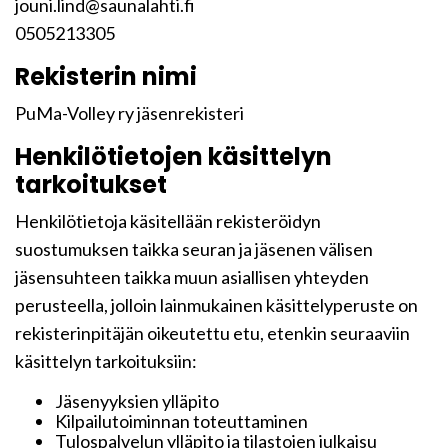
jouni.lind@saunalahti.fi
0505213305
Rekisterin nimi
PuMa-Volley ry jäsenrekisteri
Henkilötietojen käsittelyn
tarkoitukset
Henkilötietoja käsitellään rekisteröidyn
suostumuksen taikka seuran ja jäsenen välisen
jäsensuhteen taikka muun asiallisen yhteyden
perusteella, jolloin lainmukainen käsittelyperuste on
rekisterinpitäjän oikeutettu etu, etenkin seuraaviin
käsittelyn tarkoituksiin:
Jäsenyyksien ylläpito
Kilpailutoiminnan toteuttaminen
Tulospalvelun ylläpito ja tilastojen julkaisu