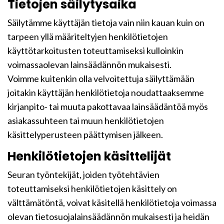
Tietojen säilytysaika
Säilytämme käyttäjän tietoja vain niin kauan kuin on
tarpeen yllä määriteltyjen henkilötietojen
käyttötarkoitusten toteuttamiseksi kulloinkin
voimassaolevan lainsäädännön mukaisesti.
Voimme kuitenkin olla velvoitettuja säilyttämään
joitakin käyttäjän henkilötietoja noudattaaksemme
kirjanpito- tai muuta pakottavaa lainsäädäntöä myös
asiakassuhteen tai muun henkilötietojen
käsittelyperusteen päättymisen jälkeen.
Henkilötietojen käsittelijät
Seuran työntekijät, joiden työtehtävien
toteuttamiseksi henkilötietojen käsittely on
välttämätöntä, voivat käsitellä henkilötietoja voimassa
olevan tietosuojalainsäädännön mukaisesti ja heidän