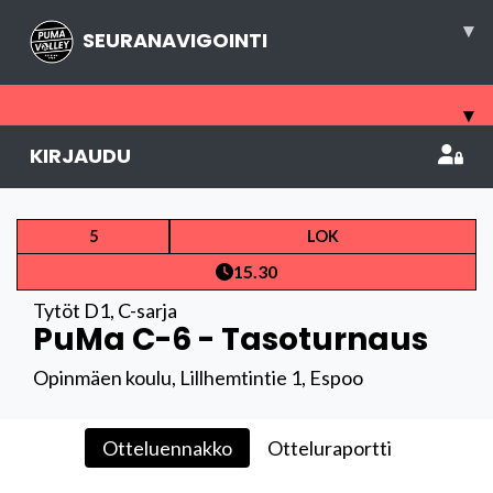
▾
SEURANAVIGOINTI
▾
KIRJAUDU
5
LOK
15.30
Tytöt D1
,
C-sarja
PuMa C-6 - Tasoturnaus
Opinmäen koulu, Lillhemtintie 1, Espoo
Otteluennakko
Otteluraportti