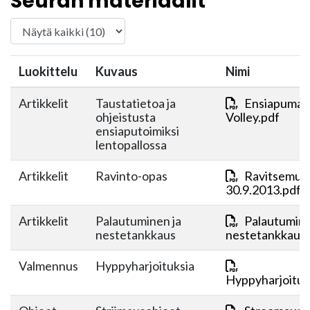
Seuran materiaalit
Luokittelu
Kuvaus
Nimi
Artikkelit
Taustatietoa ja
Ensiapumate
ohjeistusta
Volley.pdf
ensiaputoimiksi
lentopallossa
Artikkelit
Ravinto-opas
Ravitsemus
30.9.2013.pdf
Artikkelit
Palautuminen ja
Palautumine
nestetankkaus
nestetankkaus.
Valmennus
Hyppyharjoituksia
Hyppyharjoituk