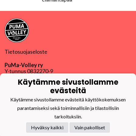
Tietosuojaseloste
PuMa-Volley ry
Y-tunnus
0832270-9
puma@puma-volley.fi
Käytämme sivustollamme
Linkki muihin yhteystietoihin
evästeitä
PuMa-Webmail
Käytämme sivustollamme evästeitä käyttökokemuksen
parantamiseksi sekä toiminnallisiin ja tilastollisiin
tarkoituksiin.
Hyväksy kaikki
Vain pakolliset
Powered by