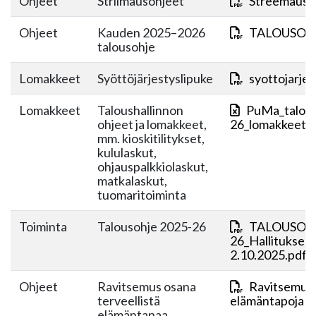
Ohjeet
Striimausohjeet
Streemaus-o
Ohjeet
Kauden 2025–2026
TALOUSOHJ
talousohje
Lomakkeet
Syöttöjärjestyslipuke
syottojarjes
Lomakkeet
Taloushallinnon
PuMa_talous
ohjeet ja lomakkeet,
26_lomakkeet+j
mm. kioskitilitykset,
kululaskut,
ohjauspalkkiolaskut,
matkalaskut,
tuomaritoiminta
Toiminta
Talousohje 2025-26
TALOUSOHJ
26_Hallituksen
2.10.2025.pdf
Ohjeet
Ravitsemus osana
Ravitsemus o
terveellistä
elämäntapoja 18
elämäntapaa